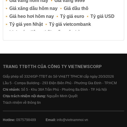
Giá vàng hôm nay
Giá vàng 9999
Giá xăng dầu hôm nay
Giá dầu thô
Giá heo hơi hôm nay
Tỷ giá euro
Tỷ giá USD
Tỷ giá yen Nhật
Tỷ giá vietcombank
Lịch cúp điện
Lãi suất ngân hàng
Lãi suất tiết kiệm
Lãi suất tiền gửi
Lãi suất ngân hàng Agribank
Lãi suất ngân hàng Sacombank
Lãi suất ngân hàng BIDV
TRANG TTĐTTH CỦA CÔNG TY VIETNEWSCORP
Lãi suất ngân hàng Vietinbank
Giấy phép số 3324/GP-TTĐT do Sở VH&TT TPHCM cấp ngày 20/3/2026
Lãi suất ngân hàng Vietcombank
Lầu 5 - Compa Building - 293 Điện Biên Phủ - Phường Gia Định - TP.HCM
Chi nhánh:
Số 5 - Khu 38A Trần Phú - Phường Ba Đình - TP. Hà Nội
Chịu trách nhiệm nội dung:
Nguyễn Minh Quyết
Trách nhiệm về thông tin
Hotline:
0975798489
Email:
info@vietnammoi.vn