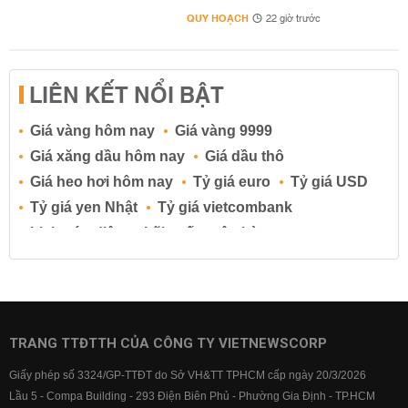
QUY HOẠCH
22 giờ trước
LIÊN KẾT NỔI BẬT
Giá vàng hôm nay
Giá vàng 9999
Giá xăng dầu hôm nay
Giá dầu thô
Giá heo hơi hôm nay
Tỷ giá euro
Tỷ giá USD
Tỷ giá yen Nhật
Tỷ giá vietcombank
Lịch cúp điện
Lãi suất ngân hàng
Lãi suất tiết kiệm
Lãi suất tiền gửi
Lãi suất ngân hàng Agribank
Lãi suất ngân hàng Sacombank
Lãi suất ngân hàng BIDV
TRANG TTĐTTH CỦA CÔNG TY VIETNEWSCORP
Lãi suất ngân hàng Vietinbank
Giấy phép số 3324/GP-TTĐT do Sở VH&TT TPHCM cấp ngày 20/3/2026
Lãi suất ngân hàng Vietcombank
Lầu 5 - Compa Building - 293 Điện Biên Phủ - Phường Gia Định - TP.HCM