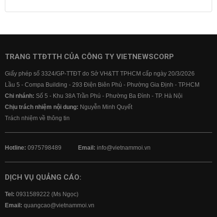
Lãi suất tiết kiệm
Lãi suất tiền gửi
Lãi suất ngân hàng Agribank
Lãi suất ngân hàng Sacombank
Lãi suất ngân hàng BIDV
TRANG TTĐTTH CỦA CÔNG TY VIETNEWSCORP
Lãi suất ngân hàng Vietinbank
Giấy phép số 3324/GP-TTĐT do Sở VH&TT TPHCM cấp ngày 20/3/2026
Lãi suất ngân hàng Vietcombank
Lầu 5 - Compa Building - 293 Điện Biên Phủ - Phường Gia Định - TP.HCM
Chi nhánh:
Số 5 - Khu 38A Trần Phú - Phường Ba Đình - TP. Hà Nội
Chịu trách nhiệm nội dung:
Nguyễn Minh Quyết
Trách nhiệm về thông tin
Hotline:
0975798489
Email:
info@vietnammoi.vn
DỊCH VỤ QUẢNG CÁO:
Tel:
0931589222 (Ms Ngọc)
Email:
quangcao@vietnammoi.vn