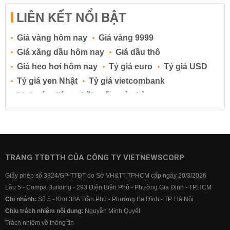
LIÊN KẾT NỔI BẬT
Giá vàng hôm nay
Giá vàng 9999
Giá xăng dầu hôm nay
Giá dầu thô
Giá heo hơi hôm nay
Tỷ giá euro
Tỷ giá USD
Tỷ giá yen Nhật
Tỷ giá vietcombank
Lịch cúp điện
Lãi suất ngân hàng
Lãi suất tiết kiệm
Lãi suất tiền gửi
Lãi suất ngân hàng Agribank
Lãi suất ngân hàng Sacombank
Lãi suất ngân hàng BIDV
TRANG TTĐTTH CỦA CÔNG TY VIETNEWSCORP
Lãi suất ngân hàng Vietinbank
Giấy phép số 3324/GP-TTĐT do Sở VH&TT TPHCM cấp ngày 20/3/2026
Lãi suất ngân hàng Vietcombank
Lầu 5 - Compa Building - 293 Điện Biên Phủ - Phường Gia Định - TP.HCM
Chi nhánh:
Số 5 - Khu 38A Trần Phú - Phường Ba Đình - TP. Hà Nội
Chịu trách nhiệm nội dung:
Nguyễn Minh Quyết
Trách nhiệm về thông tin