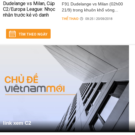
F91 Dudelange vs Milan (02h00
21/9) trong khuôn khổ vòng...
THỂ THAO
09:25 | 20/09/2018
TÌM THEO NGÀY
link xem C2