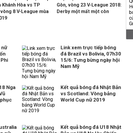
 Khánh Hòa vs TP
Gòn, vòng 23 V-League 2018:
 vòng 8 V-League mùa
Derby một mất một còn
2019
 nữ
Link xem trực tiếp bóng
uốn
đá Brazil vs Bolivia, 07h30
 Phi
15/6: Tưng bừng ngày hội
Nam Mỹ
U18 Nga
Kết quả bóng đá Nhật Bản
 Vũ
vs Scotland: Vòng bảng
 phục
World Cup nữ 2019
stralia
Kết quả bóng đá U18 Nhật