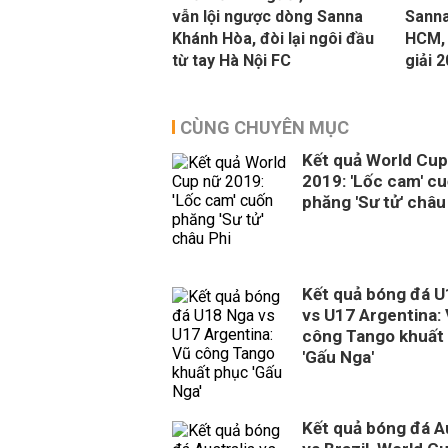
vẫn lội ngược dòng Sanna
Sanna
Khánh Hòa, đòi lại ngôi đầu
HCM,
từ tay Hà Nội FC
giải 
CÙNG CHUYÊN MỤC
Kết quả World Cup
2019: 'Lốc cam' c
phăng 'Sư tử' châu
Kết quả bóng đá 
vs U17 Argentina:
công Tango khuất
'Gấu Nga'
Kết quả bóng đá Au