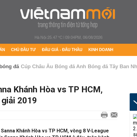
Hà Nội 25.47 °C
|
09:04PM, 06/08/2026
ÁN
CHỦ ĐẦU TƯ
ĐẤU GIÁ - ĐẤU THẦU
KINH DOANH
 bóng đá
Cúp Châu Âu
Bóng đá Anh
Bóng đá Tây Ban N
anna Khánh Hòa vs TP HCM,
giải 2019
ếp Sanna Khánh Hòa vs TP HCM, vòng 8 V-League