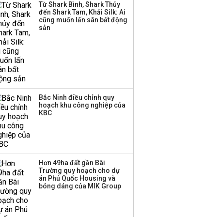
Từ Shark Bình, Shark Thủy
đến Shark Tam, Khải Silk: Ai
cũng muốn lấn sân bất động
Thị trường thường
sản
‘phất lên’ trong tháng 8,
nhóm ngành nào có
tiềm năng dẫn sóng?
Bắc Ninh điều chỉnh quy
hoạch khu công nghiệp của
KBC
Hơn 49ha đất gần Bãi
Trường quy hoạch cho dự
án Phú Quốc Housing và
bóng dáng của MIK Group