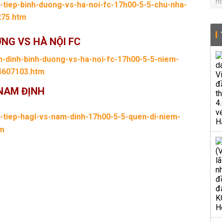
c-tiep-binh-duong-vs-ha-noi-fc-17h00-5-5-chu-nha-
275.htm
NG VS HÀ NỘI FC
n-dinh-binh-duong-vs-ha-noi-fc-17h00-5-5-niem-
4607103.htm
 NAM ĐỊNH
c-tiep-hagl-vs-nam-dinh-17h00-5-5-quen-di-niem-
tm
 trực tiếp Sanna Khánh Hòa vs TP HCM, link
 HCM, kênh xem Sanna Khánh Hòa vs TP HCM,
vs TP HCM, kết quả Sanna Khánh Hòa vs TP HCM,
P HCM