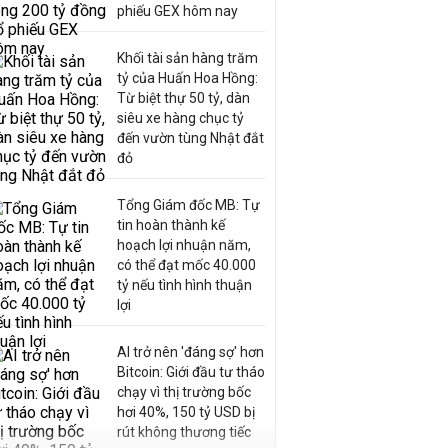
phiếu GEX hôm nay
Khối tài sản hàng trăm
tỷ của Huấn Hoa Hồng:
Từ biệt thự 50 tỷ, dàn
siêu xe hàng chục tỷ
đến vườn tùng Nhật đắt
đỏ
Tổng Giám đốc MB: Tự
tin hoàn thành kế
hoạch lợi nhuận năm,
có thể đạt mốc 40.000
tỷ nếu tình hình thuận
lợi
AI trở nên 'đáng sợ' hơn
Bitcoin: Giới đầu tư tháo
chạy vì thị trường bốc
hơi 40%, 150 tỷ USD bị
rút không thương tiếc