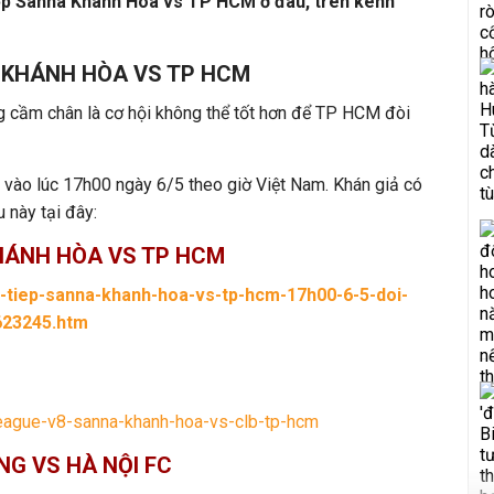
iếp Sanna Khánh Hòa vs TP HCM ở đâu, trên kênh
A KHÁNH HÒA VS TP HCM
g cầm chân là cơ hội không thể tốt hơn để TP HCM đòi
 vào lúc 17h00 ngày 6/5 theo giờ Việt Nam. Khán giả có
 này tại đây:
HÁNH HÒA VS TP HCM
c-tiep-sanna-khanh-hoa-vs-tp-hcm-17h00-6-5-doi-
623245.htm
league-v8-sanna-khanh-hoa-vs-clb-tp-hcm
NG VS HÀ NỘI FC