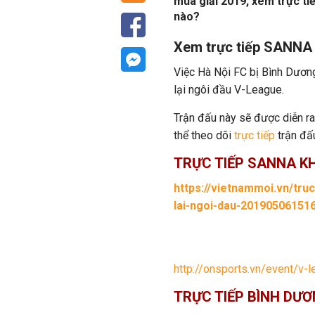
mùa giải 2019, xem trực t
nào?
Xem trực tiếp SANN
Việc Hà Nội FC bị Bình Dươn
lại ngôi đầu V-League.
Trận đấu này sẽ được diễn ra
thể theo dõi
trực tiếp
trận đấu
TRỰC TIẾP SANNA K
https://vietnammoi.vn/tru
lai-ngoi-dau-20190506151
http://onsports.vn/event/v-
TRỰC TIẾP BÌNH DƯƠ