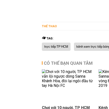
THỂ THAO
TAG:
trực tiếp TP HCM
kênh xem trực tiếp bón
CÓ THỂ BẠN QUAN TÂM
Chơi với 10 người, TP HCM
Kênh 