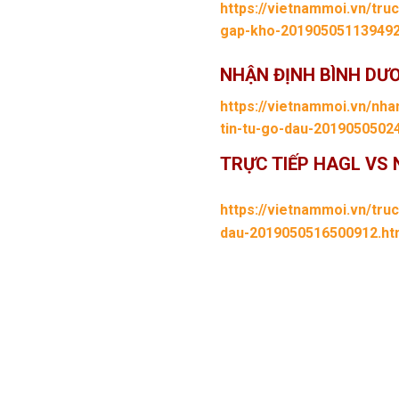
https://vietnammoi.vn/tru
gap-kho-20190505113949
NHẬN ĐỊNH BÌNH DƯƠ
https://vietnammoi.vn/nha
tin-tu-go-dau-2019050502
TRỰC TIẾP HAGL VS
https://vietnammoi.vn/tru
dau-2019050516500912.h
Sanna Khánh Hòa vs TP HCM,
xem Sanna Khánh Hòa vs TP
highlight Sanna Khánh Hòa 
live Sanna Khánh Hòa vs T