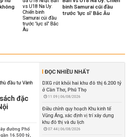
up nữ
Bản vs U18 Na Uy: Chiến
 không
binh Samurai cúi đầu
trước 'lực sĩ' Bắc Âu
ĐỌC NHIỀU NHẤT
DXG rút khỏi hai khu đô thị 6.200 tỷ
ở Cần Thơ, Phú Thọ
 sách đặc
11:09 | 06/08/2026
Nội
Điều chỉnh quy hoạch Khu kinh tế
Vũng Áng, xác định vị trí xây dựng
khu đô thị và du lịch
xây đường Phố
07:44 | 06/08/2026
gần 16.500 tỷ,