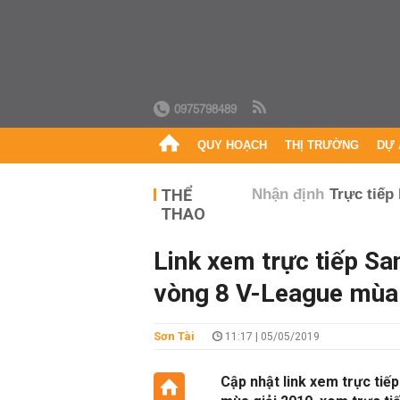
0975798489
QUY HOẠCH
THỊ TRƯỜNG
DỰ 
THỂ
Nhận định
Trực tiếp
THAO
Link xem trực tiếp S
vòng 8 V-League mùa 
Sơn Tài
11:17 | 05/05/2019
Cập nhật link xem trực ti