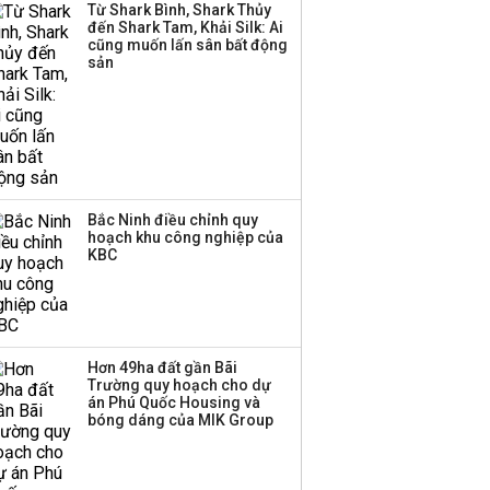
Từ Shark Bình, Shark Thủy
đến Shark Tam, Khải Silk: Ai
cũng muốn lấn sân bất động
Thị trường thường
sản
‘phất lên’ trong tháng 8,
nhóm ngành nào có
tiềm năng dẫn sóng?
Bắc Ninh điều chỉnh quy
hoạch khu công nghiệp của
KBC
Hơn 49ha đất gần Bãi
Trường quy hoạch cho dự
án Phú Quốc Housing và
bóng dáng của MIK Group