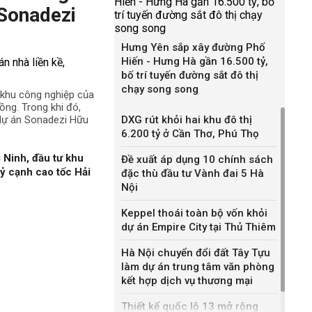
 Sonadezi
Hưng Yên sắp xây đường Phố
Hiến - Hưng Hà gần 16.500 tỷ,
bố trí tuyến đường sắt đô thị
chạy song song
ê khu công nghiệp của
ng. Trong khi đó,
 dự án Sonadezi Hữu
DXG rút khỏi hai khu đô thị
6.200 tỷ ở Cần Thơ, Phú Thọ
 Ninh, đầu tư khu
Đề xuất áp dụng 10 chính sách
ỷ cạnh cao tốc Hải
đặc thù đầu tư Vành đai 5 Hà
Nội
Keppel thoái toàn bộ vốn khỏi
dự án Empire City tại Thủ Thiêm
Hà Nội chuyển đổi đất Tây Tựu
làm dự án trung tâm văn phòng
kết hợp dịch vụ thương mại
Thiết kế quốc lộ 13 mở rộng