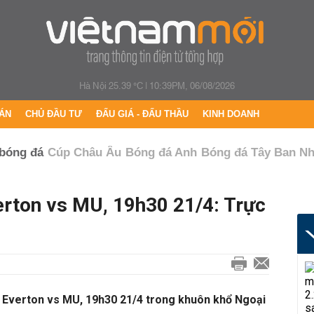
Hà Nội 25.39 °C
|
10:39PM, 06/08/2026
ÁN
CHỦ ĐẦU TƯ
ĐẤU GIÁ - ĐẤU THẦU
KINH DOANH
 bóng đá
Cúp Châu Âu
Bóng đá Anh
Bóng đá Tây Ban N
erton vs MU, 19h30 21/4: Trực
ếp Everton vs MU, 19h30 21/4 trong khuôn khổ Ngoại