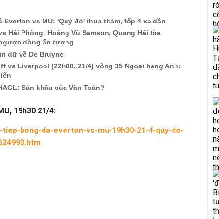
 Everton vs MU: 'Quỷ đỏ' thua thảm, tốp 4 xa dần
 vs Hải Phòng: Hoàng Vũ Samson, Quang Hải tỏa
 ngược dòng ấn tượng
in dữ về De Bruyne
ff vs Liverpool (22h00, 21/4) vòng 35 Ngoại hạng Anh:
hiến
HAGL: Sân khấu của Văn Toàn?
 MU, 19h30 21/4:
c-tiep-bong-da-everton-vs-mu-19h30-21-4-quy-do-
0624993.htm