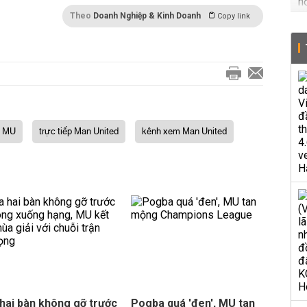
Theo
Doanh Nghiệp & Kinh Doanh
Copy link
m MU
trực tiếp Man United
kênh xem Man United
hai bàn không gỡ trước
Pogba quá 'đen', MU tan