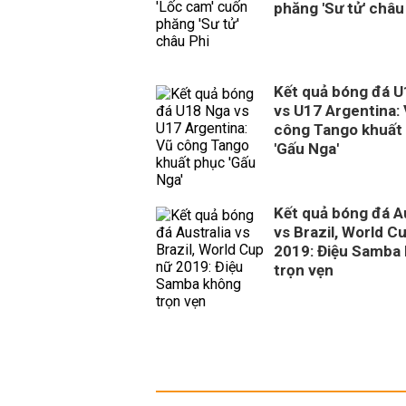
phăng 'Sư tử' châu
Kết quả bóng đá 
vs U17 Argentina:
công Tango khuất
'Gấu Nga'
Kết quả bóng đá Au
vs Brazil, World C
2019: Điệu Samba
trọn vẹn