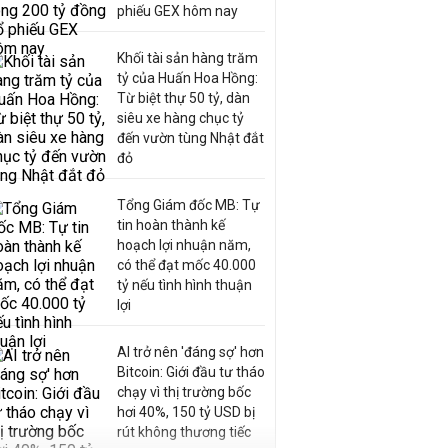
phiếu GEX hôm nay
Khối tài sản hàng trăm
tỷ của Huấn Hoa Hồng:
Từ biệt thự 50 tỷ, dàn
siêu xe hàng chục tỷ
đến vườn tùng Nhật đắt
đỏ
Tổng Giám đốc MB: Tự
tin hoàn thành kế
hoạch lợi nhuận năm,
có thể đạt mốc 40.000
tỷ nếu tình hình thuận
lợi
AI trở nên 'đáng sợ' hơn
Bitcoin: Giới đầu tư tháo
chạy vì thị trường bốc
hơi 40%, 150 tỷ USD bị
rút không thương tiếc