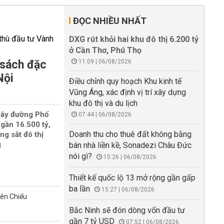
ĐỌC NHIỀU NHẤT
DXG rút khỏi hai khu đô thị 6.200 tỷ
ở Cần Thơ, Phú Thọ
 sách đặc
11:09 | 06/08/2026
Nội
Điều chỉnh quy hoạch Khu kinh tế
Vũng Áng, xác định vị trí xây dựng
khu đô thị và du lịch
xây đường Phố
07:44 | 06/08/2026
gần 16.500 tỷ,
Doanh thu cho thuê đất không bằng
ng sắt đô thị
g
bán nhà liền kề, Sonadezi Châu Đức
nói gì?
15:26 | 06/08/2026
Thiết kế quốc lộ 13 mở rộng gần gấp
ba lần
15:27 | 06/08/2026
iên Chiểu
Bắc Ninh sẽ đón dòng vốn đầu tư
gần 7 tỷ USD
07:52 | 06/08/2026