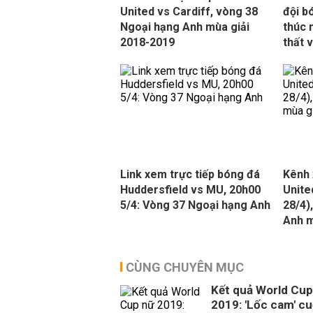
United vs Cardiff, vòng 38
đội b
Ngoại hạng Anh mùa giải
thúc 
2018-2019
thất 
Link xem trực tiếp bóng đá
Kênh 
Huddersfield vs MU, 20h00
Unite
5/4: Vòng 37 Ngoại hạng Anh
28/4)
Anh m
CÙNG CHUYÊN MỤC
Kết quả World Cup
2019: 'Lốc cam' c