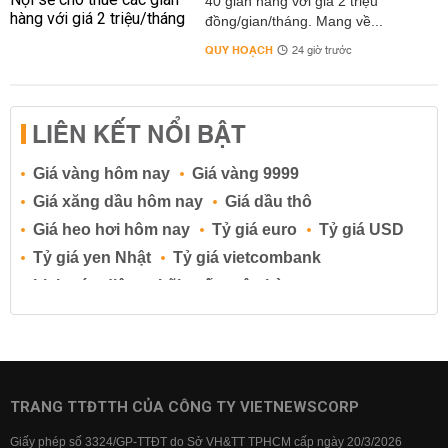
40 gian hàng với giá 2 triệu
đồng/gian/tháng. Mang về...
QUY HOẠCH
24 giờ trước
LIÊN KẾT NỔI BẬT
Giá vàng hôm nay
Giá vàng 9999
Giá xăng dầu hôm nay
Giá dầu thô
Giá heo hơi hôm nay
Tỷ giá euro
Tỷ giá USD
Tỷ giá yen Nhật
Tỷ giá vietcombank
Lịch cúp điện
Lãi suất ngân hàng
Lãi suất tiết kiệm
Lãi suất tiền gửi
Lãi suất ngân hàng Agribank
Lãi suất ngân hàng Sacombank
Lãi suất ngân hàng BIDV
TRANG TTĐTTH CỦA CÔNG TY VIETNEWSCORP
Lãi suất ngân hàng Vietinbank
Giấy phép số 3324/GP-TTĐT do Sở VH&TT TPHCM cấp ngày 20/3/2026