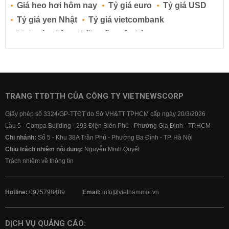
Giá heo hơi hôm nay
Tỷ giá euro
Tỷ giá USD
Tỷ giá yen Nhật
Tỷ giá vietcombank
Lịch cúp điện
Lãi suất ngân hàng
Lãi suất tiết kiệm
Lãi suất tiền gửi
Lãi suất ngân hàng Agribank
Lãi suất ngân hàng Sacombank
Lãi suất ngân hàng BIDV
TRANG TTĐTTH CỦA CÔNG TY VIETNEWSCORP
Lãi suất ngân hàng Vietinbank
Giấy phép số 3324/GP-TTĐT do Sở VH&TT TPHCM cấp ngày 20/3/2026
Lãi suất ngân hàng Vietcombank
Lầu 5 - Compa Building - 293 Điện Biên Phủ - Phường Gia Định - TP.HCM
Chi nhánh:
Số 5 - Khu 38A Trần Phú - Phường Ba Đình - TP. Hà Nội
Chịu trách nhiệm nội dung:
Nguyễn Minh Quyết
Trách nhiệm về thông tin
Hotline:
0975798489
Email:
info@vietnammoi.vn
DỊCH VỤ QUẢNG CÁO: