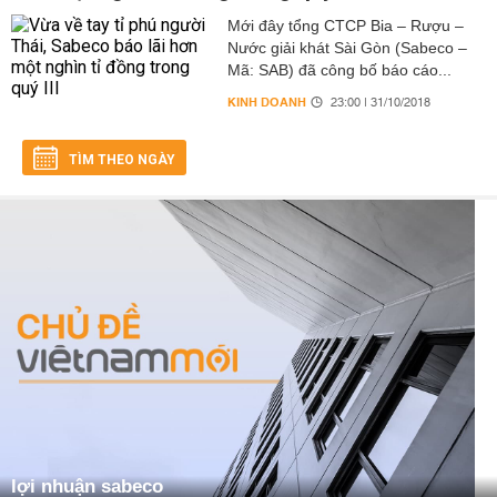
Mới đây tổng CTCP Bia – Rượu –
Nước giải khát Sài Gòn (Sabeco –
Mã: SAB) đã công bố báo cáo...
KINH DOANH
23:00 | 31/10/2018
TÌM THEO NGÀY
lợi nhuận sabeco