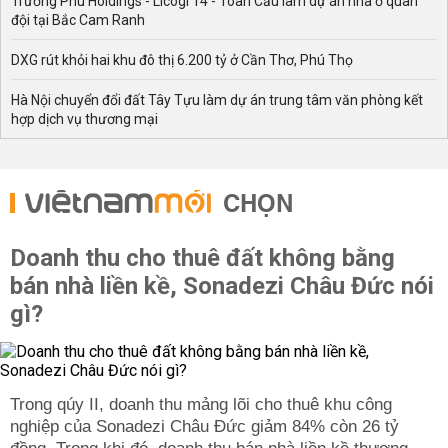
Trường Phú Holdings - Licogi 14 - Toàn Cầu làm dự án nhà ở quân
đội tại Bắc Cam Ranh
DXG rút khỏi hai khu đô thị 6.200 tỷ ở Cần Thơ, Phú Thọ
Hà Nội chuyển đổi đất Tây Tựu làm dự án trung tâm văn phòng kết
hợp dịch vụ thương mại
CHỌN
Doanh thu cho thuê đất không bằng
bán nhà liền kề, Sonadezi Châu Đức nói
gì?
Trong qúy II, doanh thu mảng lõi cho thuê khu công
nghiệp của Sonadezi Châu Đức giảm 84% còn 26 tỷ