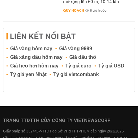
mở rộng lên 60 m, 10-14 làn...
QUY HOẠCH
6 giờ trước
LIÊN KẾT NỔI BẬT
Giá vàng hôm nay
Giá vàng 9999
Giá xăng dầu hôm nay
Giá dầu thô
Giá heo hơi hôm nay
Tỷ giá euro
Tỷ giá USD
Tỷ giá yen Nhật
Tỷ giá vietcombank
Lịch cúp điện
Lãi suất ngân hàng
Lãi suất tiết kiệm
Lãi suất tiền gửi
Lãi suất ngân hàng Agribank
Lãi suất ngân hàng Sacombank
Lãi suất ngân hàng BIDV
TRANG TTĐTTH CỦA CÔNG TY VIETNEWSCORP
Lãi suất ngân hàng Vietinbank
Giấy phép số 3324/GP-TTĐT do Sở VH&TT TPHCM cấp ngày 20/3/2026
Lãi suất ngân hàng Vietcombank