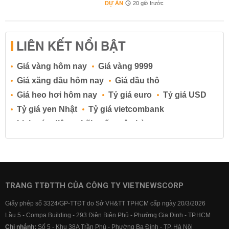
DỰ ÁN
20 giờ trước
LIÊN KẾT NỔI BẬT
Giá vàng hôm nay
Giá vàng 9999
Giá xăng dầu hôm nay
Giá dầu thô
Giá heo hơi hôm nay
Tỷ giá euro
Tỷ giá USD
Tỷ giá yen Nhật
Tỷ giá vietcombank
Lịch cúp điện
Lãi suất ngân hàng
Lãi suất tiết kiệm
Lãi suất tiền gửi
Lãi suất ngân hàng Agribank
Lãi suất ngân hàng Sacombank
Lãi suất ngân hàng BIDV
TRANG TTĐTTH CỦA CÔNG TY VIETNEWSCORP
Lãi suất ngân hàng Vietinbank
Giấy phép số 3324/GP-TTĐT do Sở VH&TT TPHCM cấp ngày 20/3/2026
Lãi suất ngân hàng Vietcombank
Lầu 5 - Compa Building - 293 Điện Biên Phủ - Phường Gia Định - TP.HCM
Chi nhánh:
Số 5 - Khu 38A Trần Phú - Phường Ba Đình - TP. Hà Nội