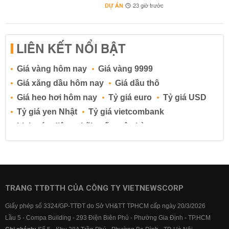
DỰ ÁN
23 giờ trước
LIÊN KẾT NỔI BẬT
Giá vàng hôm nay
Giá vàng 9999
Giá xăng dầu hôm nay
Giá dầu thô
Giá heo hơi hôm nay
Tỷ giá euro
Tỷ giá USD
Tỷ giá yen Nhật
Tỷ giá vietcombank
Lịch cúp điện
Lãi suất ngân hàng
Lãi suất tiết kiệm
Lãi suất tiền gửi
Lãi suất ngân hàng Agribank
Lãi suất ngân hàng Sacombank
Lãi suất ngân hàng BIDV
TRANG TTĐTTH CỦA CÔNG TY VIETNEWSCORP
Lãi suất ngân hàng Vietinbank
Giấy phép số 3324/GP-TTĐT do Sở VH&TT TPHCM cấp ngày 20/3/2026
Lãi suất ngân hàng Vietcombank
Lầu 5 - Compa Building - 293 Điện Biên Phủ - Phường Gia Định - TP.HCM