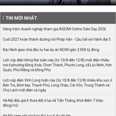
TIN MỚI NHẤT
Hàng trăm doanh nghiệp tham gia ASEAN Online Sale Day 2026
Cuối 2027 hoàn thành đường nối Pháp Vân - Cầu Giẽ với Vành đai 3
Bắc Ninh giao nhà đầu tư hai dự án NOXH gần 2.000 tỷ đồng
Lịch cúp điện Đồng Nai tuần này (từ 10/8 đến 12/8) mất điện nhiều
nơi ở phường Đồng Xoài, Chơn Thành, Phước Long, xã Lộc Ninh, Hớn
Quản, Phú Riềng và Đồng Phú
Lịch cúp điện Vĩnh Long tuần này (từ 10/8 đến 12/8) nhiều khu vực ở
Bến Tre, Bình Đại, Thạnh Phú, Long Châu, Cái Vồn, Trung Thành và
Chợ Lách mất điện cả ngày
Hà Nội đấu giá 6 thửa đất ở tại xã Tiến Thắng, khởi điểm 7 triệu
đồng/m2
Hà Nội xem xét gia hạn thủ tục 6 dự án lớn