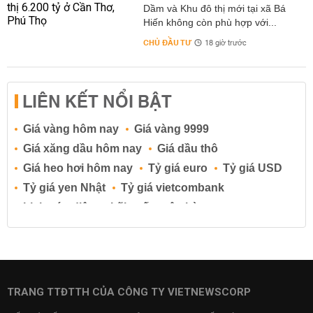
Dầm và Khu đô thị mới tại xã Bá
Hiến không còn phù hợp với...
CHỦ ĐẦU TƯ
18 giờ trước
LIÊN KẾT NỔI BẬT
Giá vàng hôm nay
Giá vàng 9999
Giá xăng dầu hôm nay
Giá dầu thô
Giá heo hơi hôm nay
Tỷ giá euro
Tỷ giá USD
Tỷ giá yen Nhật
Tỷ giá vietcombank
Lịch cúp điện
Lãi suất ngân hàng
Lãi suất tiết kiệm
Lãi suất tiền gửi
Lãi suất ngân hàng Agribank
Lãi suất ngân hàng Sacombank
Lãi suất ngân hàng BIDV
TRANG TTĐTTH CỦA CÔNG TY VIETNEWSCORP
Lãi suất ngân hàng Vietinbank