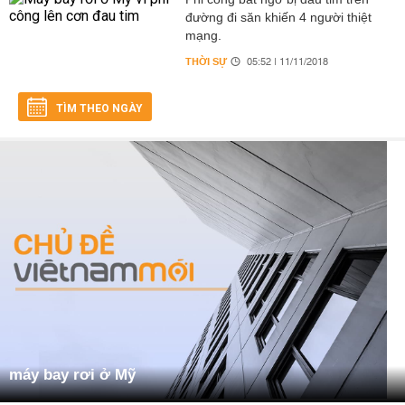
đường đi săn khiến 4 người thiệt
mạng.
THỜI SỰ
05:52 | 11/11/2018
TÌM THEO NGÀY
máy bay rơi ở Mỹ