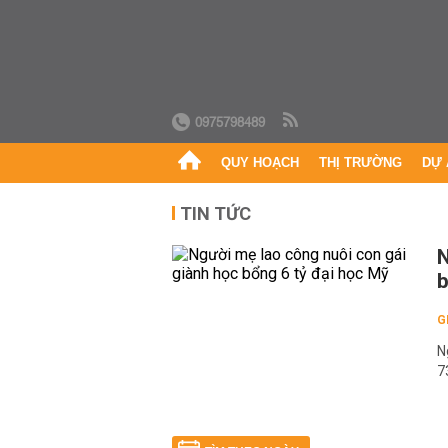
0975798489
QUY HOẠCH
THỊ TRƯỜNG
DỰ 
TIN TỨC
N
b
G
N
7