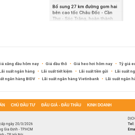
Bổ sung 27 km đường gom hai
bên cao tốc Châu Đốc - Cần
Thơ - Sóc Trăng, hoàn thành
sau một năm
Khánh Hòa đề xuất làm khu đô
thị hỗn hợp hơn 49.000 tỷ đồng
iá xăng dầu hôm nay
Giá dầu thô
Giá heo hơi hôm nay
Tỷ giá e
Lãi suất ngân hàng
Lãi suất tiết kiệm
Lãi suất tiền gửi
Lãi suất n
uất ngân hàng BIDV
Lãi suất ngân hàng Vietinbank
Lãi suất ngân 
ÁN
CHỦ ĐẦU TƯ
ĐẤU GIÁ - ĐẤU THẦU
KINH DOANH
DỊC
cấp ngày 20/3/2026
Tel:
ng Gia Định - TP.HCM
Emai
h - TP. Hà Nội