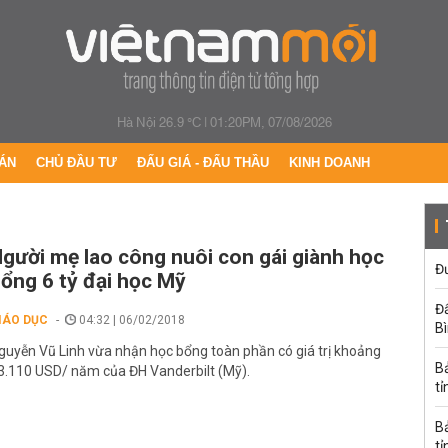
Hà Nội 26.9 °C
|
01:20PM, 07/08/2026
ÁN
CHỦ ĐẦU TƯ
ĐẤU GIÁ - ĐẤU THẦU
KINH DOANH
gười mẹ lao công nuôi con gái giành học
Đư
ổng 6 tỷ đại học Mỹ
Đấ
IÁO DỤC
04:32 | 06/02/2018
B
guyễn Vũ Linh vừa nhận học bổng toàn phần có giá trị khoảng
B
3.110 USD/ năm của ĐH Vanderbilt (Mỹ).
tỉ
B
tỉ