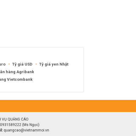
uro
Tỷ giá USD
Tỷ giá yen Nhật
gân hàng Agribank
hàng Vietcombank
H VỤ QUẢNG CÁO
0931589222 (Ms Ngọc)
l:
quangcao@vietnammoi.vn