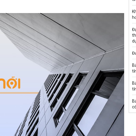
K
h
Đạ
th
d
Đư
B
tỉ
B
tỉ
B
có