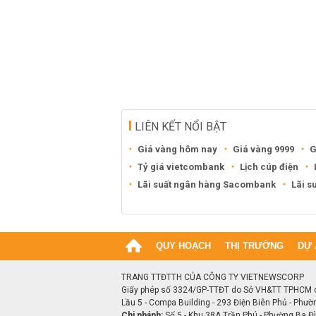
LIÊN KẾT NỔI BẬT
Giá vàng hôm nay
Giá vàng 9999
G
Tỷ giá vietcombank
Lịch cúp điện
Lãi suất ngân hàng Sacombank
Lãi s
QUY HOẠCH
THỊ TRƯỜNG
DỰ 
TRANG TTĐTTH CỦA CÔNG TY VIETNEWSCORP
Giấy phép số 3324/GP-TTĐT do Sở VH&TT TPHCM 
Lầu 5 - Compa Building - 293 Điện Biên Phủ - Phườ
Chi nhánh:
Số 5 - Khu 38A Trần Phú - Phường Ba Đìn