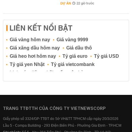
DỰ ÁN
22 giờ trước
LIÊN KẾT NỔI BẬT
Giá vàng hôm nay
Giá vàng 9999
Giá xăng dầu hôm nay
Giá dầu thô
Giá heo hơi hôm nay
Tỷ giá euro
Tỷ giá USD
Tỷ giá yen Nhật
Tỷ giá vietcombank
Lịch cúp điện
Lãi suất ngân hàng
Lãi suất tiết kiệm
Lãi suất tiền gửi
Lãi suất ngân hàng Agribank
Lãi suất ngân hàng Sacombank
Lãi suất ngân hàng BIDV
TRANG TTĐTTH CỦA CÔNG TY VIETNEWSCORP
Lãi suất ngân hàng Vietinbank
Giấy phép số 3324/GP-TTĐT do Sở VH&TT TPHCM cấp ngày 20/3/2026
Lãi suất ngân hàng Vietcombank
Lầu 5 - Compa Building - 293 Điện Biên Phủ - Phường Gia Định - TP.HCM