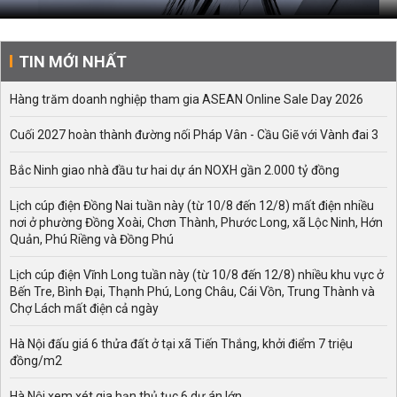
TIN MỚI NHẤT
Hàng trăm doanh nghiệp tham gia ASEAN Online Sale Day 2026
Cuối 2027 hoàn thành đường nối Pháp Vân - Cầu Giẽ với Vành đai 3
Bắc Ninh giao nhà đầu tư hai dự án NOXH gần 2.000 tỷ đồng
Lịch cúp điện Đồng Nai tuần này (từ 10/8 đến 12/8) mất điện nhiều
nơi ở phường Đồng Xoài, Chơn Thành, Phước Long, xã Lộc Ninh, Hớn
Quản, Phú Riềng và Đồng Phú
Lịch cúp điện Vĩnh Long tuần này (từ 10/8 đến 12/8) nhiều khu vực ở
Bến Tre, Bình Đại, Thạnh Phú, Long Châu, Cái Vồn, Trung Thành và
Chợ Lách mất điện cả ngày
Hà Nội đấu giá 6 thửa đất ở tại xã Tiến Thắng, khởi điểm 7 triệu
đồng/m2
Hà Nội xem xét gia hạn thủ tục 6 dự án lớn