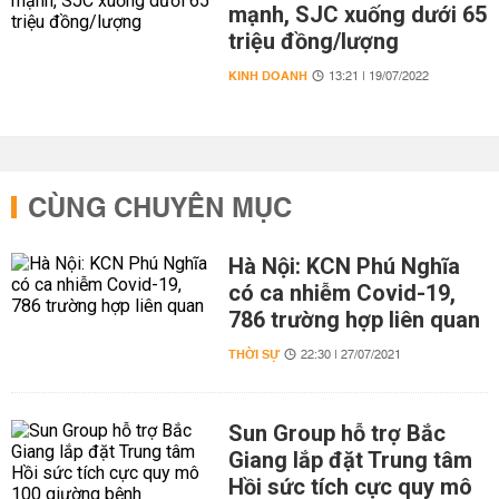
mạnh, SJC xuống dưới 65
triệu đồng/lượng
KINH DOANH
13:21 | 19/07/2022
CÙNG CHUYÊN MỤC
Hà Nội: KCN Phú Nghĩa
có ca nhiễm Covid-19,
786 trường hợp liên quan
THỜI SỰ
22:30 | 27/07/2021
Sun Group hỗ trợ Bắc
Giang lắp đặt Trung tâm
Hồi sức tích cực quy mô