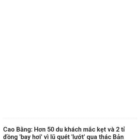
Cao Bằng: Hơn 50 du khách mắc kẹt và 2 tỉ
đồng 'bay hơi' vì lũ quét 'lướt' qua thác Bản