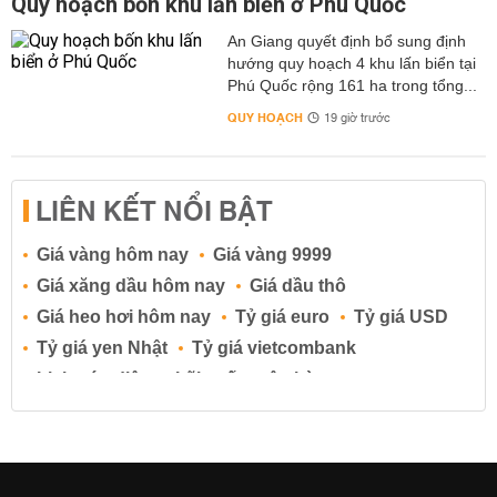
Quy hoạch bốn khu lấn biển ở Phú Quốc
An Giang quyết định bổ sung định
hướng quy hoạch 4 khu lấn biển tại
Phú Quốc rộng 161 ha trong tổng...
QUY HOẠCH
19 giờ trước
LIÊN KẾT NỔI BẬT
Giá vàng hôm nay
Giá vàng 9999
Giá xăng dầu hôm nay
Giá dầu thô
Giá heo hơi hôm nay
Tỷ giá euro
Tỷ giá USD
Tỷ giá yen Nhật
Tỷ giá vietcombank
Lịch cúp điện
Lãi suất ngân hàng
Lãi suất tiết kiệm
Lãi suất tiền gửi
Lãi suất ngân hàng Agribank
Lãi suất ngân hàng Sacombank