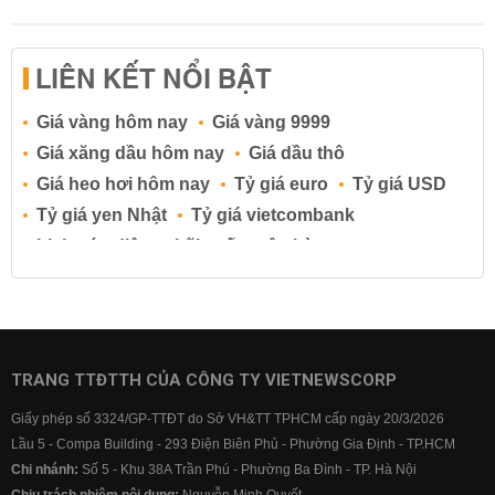
LIÊN KẾT NỔI BẬT
Giá vàng hôm nay
Giá vàng 9999
Giá xăng dầu hôm nay
Giá dầu thô
Giá heo hơi hôm nay
Tỷ giá euro
Tỷ giá USD
Tỷ giá yen Nhật
Tỷ giá vietcombank
Lịch cúp điện
Lãi suất ngân hàng
Lãi suất tiết kiệm
Lãi suất tiền gửi
Lãi suất ngân hàng Agribank
Lãi suất ngân hàng Sacombank
Lãi suất ngân hàng BIDV
TRANG TTĐTTH CỦA CÔNG TY VIETNEWSCORP
Lãi suất ngân hàng Vietinbank
Giấy phép số 3324/GP-TTĐT do Sở VH&TT TPHCM cấp ngày 20/3/2026
Lãi suất ngân hàng Vietcombank
Lầu 5 - Compa Building - 293 Điện Biên Phủ - Phường Gia Định - TP.HCM
Chi nhánh:
Số 5 - Khu 38A Trần Phú - Phường Ba Đình - TP. Hà Nội