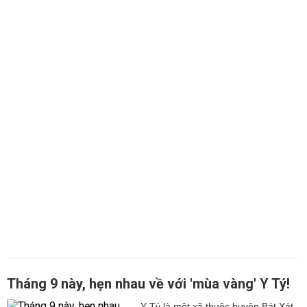
Tháng 9 này, hẹn nhau về với 'mùa vàng' Y Tý!
Y Tý là một xã thuộc huyện Bát Xát,