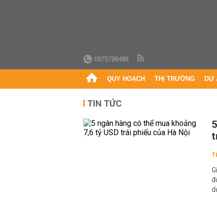
0975798489
QUY HOẠCH
THỊ TRƯỜNG
DỰ 
TIN TỨC
5
t
T
G
đ
d