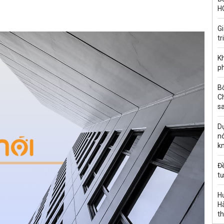
H
G
tr
Kh
ph
B
C
s
Dự
nó
k
Đ
tư
H
Hà
th