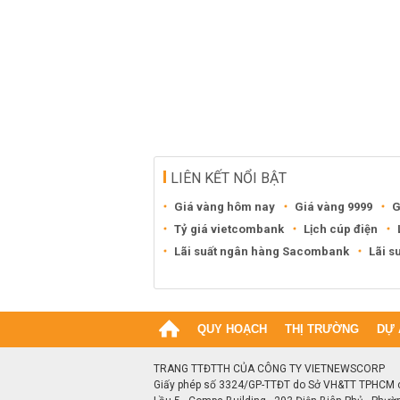
LIÊN KẾT NỔI BẬT
Giá vàng hôm nay
Giá vàng 9999
G
Tỷ giá vietcombank
Lịch cúp điện
Lãi suất ngân hàng Sacombank
Lãi s
QUY HOẠCH
THỊ TRƯỜNG
DỰ 
TRANG TTĐTTH CỦA CÔNG TY VIETNEWSCORP
Giấy phép số 3324/GP-TTĐT do Sở VH&TT TPHCM 