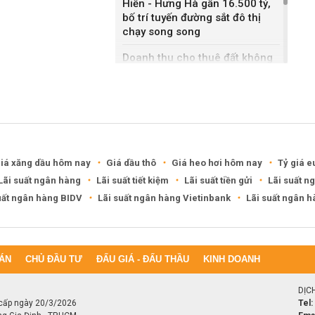
Hiến - Hưng Hà gần 16.500 tỷ,
bố trí tuyến đường sắt đô thị
chạy song song
Doanh thu cho thuê đất không
bằng bán nhà liền kề, Sonadezi
Châu Đức nói gì?
DXG rút khỏi hai khu đô thị
6.200 tỷ ở Cần Thơ, Phú Thọ
iá xăng dầu hôm nay
Giá dầu thô
Giá heo hơi hôm nay
Tỷ giá e
Lãi suất ngân hàng
Lãi suất tiết kiệm
Lãi suất tiền gửi
Lãi suất n
uất ngân hàng BIDV
Lãi suất ngân hàng Vietinbank
Lãi suất ngân 
ÁN
CHỦ ĐẦU TƯ
ĐẤU GIÁ - ĐẤU THẦU
KINH DOANH
DỊC
cấp ngày 20/3/2026
Tel: