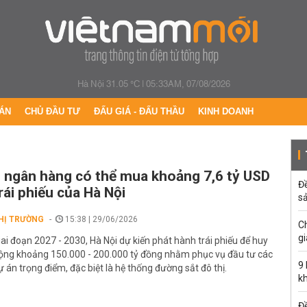
Hà Nội 31.05 °C
|
05:33AM, 07/08/2026
ÁN
CHỦ ĐẦU TƯ
ĐẤU GIÁ - ĐẤU THẦU
KINH DOANH
 ngân hàng có thể mua khoảng 7,6 tỷ USD
Đ
rái phiếu của Hà Nội
s
HỊ TRƯỜNG
15:38 | 29/06/2026
C
gi
iai đoạn 2027 - 2030, Hà Nội dự kiến phát hành trái phiếu để huy
ộng khoảng 150.000 - 200.000 tỷ đồng nhằm phục vụ đầu tư các
9
ự án trọng điểm, đặc biệt là hệ thống đường sắt đô thị.
k
Đề