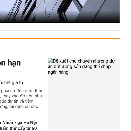
ên hạn
 phải cứ đến mốc thời
rị, thay vào đó còn phụ
t của dự án và tiềm
ường, tái định cư cho
 Nhổn - ga Hà Nội
hẩm thứ cấp từ 60