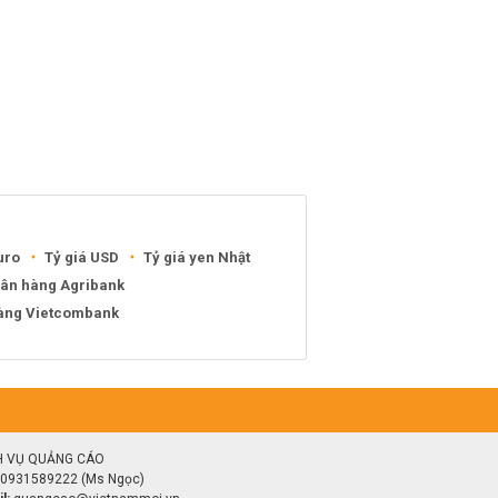
uro
Tỷ giá USD
Tỷ giá yen Nhật
gân hàng Agribank
hàng Vietcombank
H VỤ QUẢNG CÁO
0931589222 (Ms Ngọc)