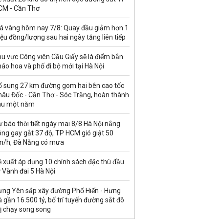
CM - Cần Thơ
iá vàng hôm nay 7/8: Quay đầu giảm hơn 1
iệu đồng/lượng sau hai ngày tăng liên tiếp
u vực Công viên Cầu Giấy sẽ là điểm bắn
áo hoa và phố đi bộ mới tại Hà Nội
ổ sung 27 km đường gom hai bên cao tốc
hâu Đốc - Cần Thơ - Sóc Trăng, hoàn thành
au một năm
 báo thời tiết ngày mai 8/8 Hà Nội nắng
ng gay gắt 37 độ, TP HCM gió giật 50
m/h, Đà Nẵng có mưa
ề xuất áp dụng 10 chính sách đặc thù đầu
 Vành đai 5 Hà Nội
ưng Yên sắp xây đường Phố Hiến - Hưng
 gần 16.500 tỷ, bố trí tuyến đường sắt đô
ị chạy song song