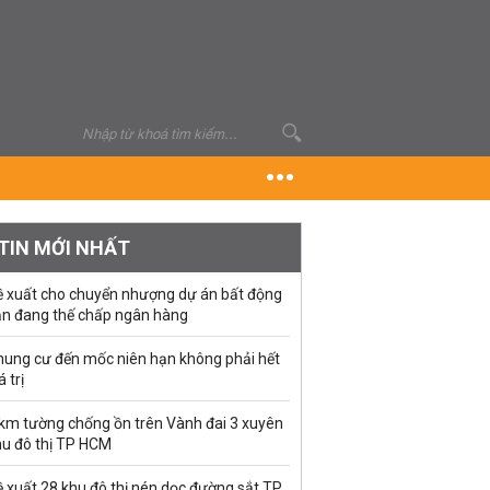
TIN MỚI NHẤT
ề xuất cho chuyển nhượng dự án bất động
ản đang thế chấp ngân hàng
hung cư đến mốc niên hạn không phải hết
á trị
 km tường chống ồn trên Vành đai 3 xuyên
hu đô thị TP HCM
 xuất 28 khu đô thị nén dọc đường sắt TP