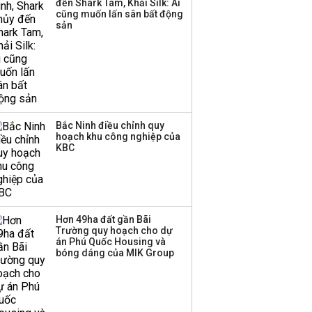
Thị trường thường
đến Shark Tam, Khải Silk: Ai
cũng muốn lấn sân bất động
‘phất lên’ trong tháng 8,
sản
nhóm ngành nào có
tiềm năng dẫn sóng?
Bắc Ninh điều chỉnh quy
hoạch khu công nghiệp của
KBC
Hơn 49ha đất gần Bãi
Trường quy hoạch cho dự
án Phú Quốc Housing và
bóng dáng của MIK Group