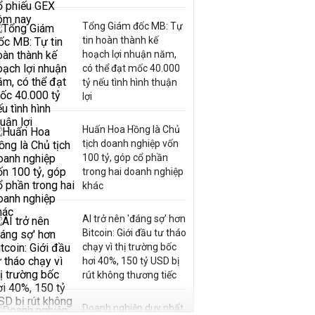
Tổng Giám đốc MB: Tự
tin hoàn thành kế
hoạch lợi nhuận năm,
có thể đạt mốc 40.000
tỷ nếu tình hình thuận
lợi
Huấn Hoa Hồng là Chủ
tịch doanh nghiệp vốn
100 tỷ, góp cổ phần
trong hai doanh nghiệp
khác
AI trở nên 'đáng sợ' hơn
Bitcoin: Giới đầu tư tháo
chạy vì thị trường bốc
hơi 40%, 150 tỷ USD bị
rút không thương tiếc
Doanh nghiệp duy nhất