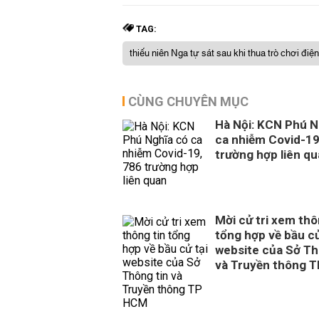
TAG:
thiếu niên Nga tự sát sau khi thua trò chơi điện
CÙNG CHUYÊN MỤC
Hà Nội: KCN Phú N
ca nhiễm Covid-19
trường hợp liên q
Mời cử tri xem thô
tổng hợp về bầu cử
website của Sở Th
và Truyền thông 