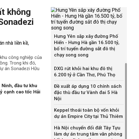
ất không
 Sonadezi
Hưng Yên sắp xây đường Phố
Hiến - Hưng Hà gần 16.500 tỷ,
bố trí tuyến đường sắt đô thị
chạy song song
ê khu công nghiệp của
ng. Trong khi đó,
 dự án Sonadezi Hữu
DXG rút khỏi hai khu đô thị
6.200 tỷ ở Cần Thơ, Phú Thọ
 Ninh, đầu tư khu
Đề xuất áp dụng 10 chính sách
ỷ cạnh cao tốc Hải
đặc thù đầu tư Vành đai 5 Hà
Nội
Keppel thoái toàn bộ vốn khỏi
dự án Empire City tại Thủ Thiêm
Hà Nội chuyển đổi đất Tây Tựu
làm dự án trung tâm văn phòng