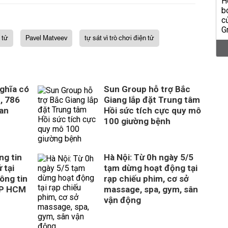
 tử
Pavel Matveev
tự sát vì trò chơi điện tử
ghĩa có
Sun Group hỗ trợ Bắc
, 786
Giang lắp đặt Trung tâm
uan
Hồi sức tích cực quy mô
100 giường bệnh
ng tin
Hà Nội: Từ 0h ngày 5/5
 tại
tạm dừng hoạt động tại
ông tin
rạp chiếu phim, cơ sở
TP HCM
massage, spa, gym, sân
vận động