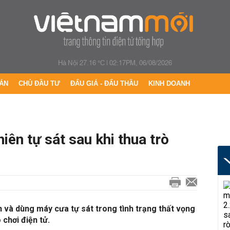
Hà Nội 27.16 °C
|
02:17PM, 06/08/2026
ÁN
CHỦ ĐẦU TƯ
ĐẤU GIÁ - ĐẤU THẦU
KINH DOANH
niên tự sát sau khi thua trò
 và dùng máy cưa tự sát trong tình trạng thất vọng
 chơi điện tử.