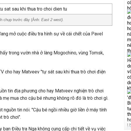
nh chụp trước đây (Ảnh:
East 2 west).
đang mở cuộc điều tra hình sự về cái chết của Pavel
 thấy trong vườn nhà ở làng Mogochino, vùng Tomsk,
V cho hay Matveev "tự sát sau khi thua trò chơi điện
uồn tin địa phương cho hay Matveev nghiện trò chơi
mà mẹ mua cho cậu bé nhưng không rõ đó là trò chơi gì.
t nguồn tin nói. "Cậu bé ngồi nhiều giờ liền ở máy tính
 trò chơi".
ban Điều tra Nga không cung cấp chi tiết về vụ việc