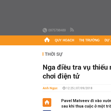
0975798489
QUY HOẠCH
THỊ TRƯỜNG
DỰ 
THỜI SỰ
Nga điều tra vụ thiếu 
chơi điện tử
Anh Ngọc
12:25 | 07/09/2018
Pavel Matveev đi vào vườn
sau khi thua cuộc ở một trò