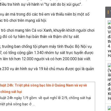
u tra hình sự về hành vi "tự sát do bị xúi giục".
 vụ án mà trong đó các trẻ em và thiếu niên bị một số
c trò chơi trên mạng xã hội.
trò chơi mang tên Cá voi Xanh, khuyến khích người chơi
g đó có tự hãm hại bản thân và thậm chí tự sát.
 trưởng ban chống tội phạm máy tính thuộc Bộ Nội vụ
, có tổng cộng gần 1.340 nhóm tự sát trực tuyến được
ên lên tới hơn 12.000 người và có hơn 200.000 bài viết.
a 230 vụ án hình sự và 19 kẻ chủ mưu được gọi là quản
 luật 24h: Triệt phá sòng bạc lớn ở Quảng Nam và vợ về
ị chồng sát hại
 luật 24h ngày 1/9 gồm: về quê nghỉ lễ 2/9, chồng sát hại
triệt phá sòng bạc ở ...