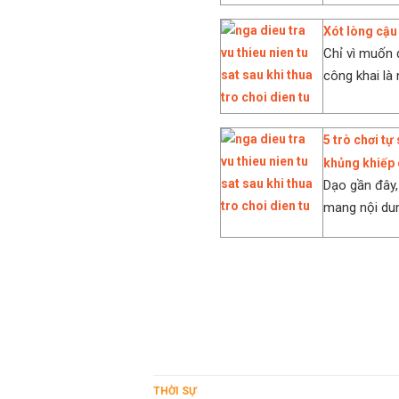
Xót lòng cậu 
Chỉ vì muốn 
công khai là 
5 trò chơi tự
khủng khiếp 
Dạo gần đây,
mang nội dung
THỜI SỰ