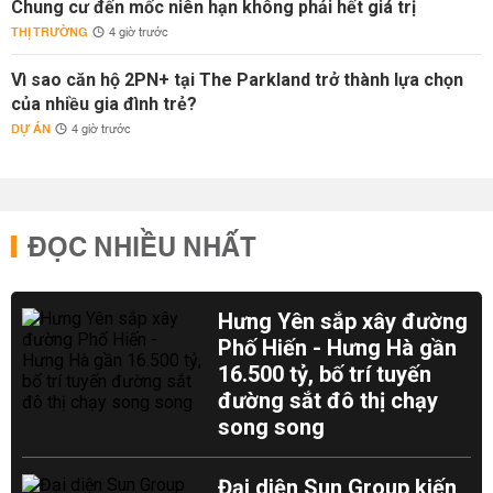
Chung cư đến mốc niên hạn không phải hết giá trị
THỊ TRƯỜNG
4 giờ trước
Vì sao căn hộ 2PN+ tại The Parkland trở thành lựa chọn
của nhiều gia đình trẻ?
DỰ ÁN
4 giờ trước
ĐỌC NHIỀU NHẤT
Hưng Yên sắp xây đường
Phố Hiến - Hưng Hà gần
16.500 tỷ, bố trí tuyến
đường sắt đô thị chạy
song song
Đại diện Sun Group kiến