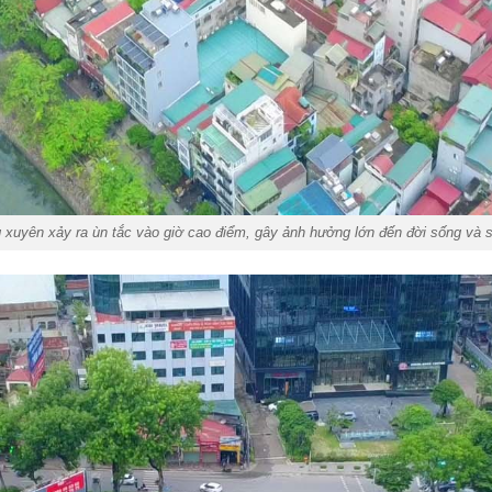
uyên xảy ra ùn tắc vào giờ cao điểm, gây ảnh hưởng lớn đến đời sống và s