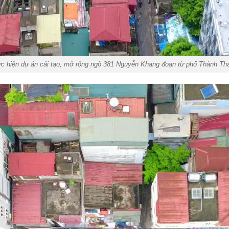
ực hiện dự án cải tạo, mở rộng ngõ 381 Nguyễn Khang đoạn từ phố Thành Th