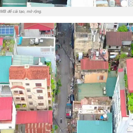
PMB để cải tạo, mở rộng.