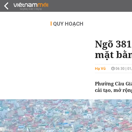
QUY HOẠCH
THỊ TRƯỜNG
DỰ Á
QUY HOẠCH
Ngõ 381
mặt bằn
Hạ Vũ
06:30 | 0
Phường Cầu Giấ
cải tạo, mở rộ