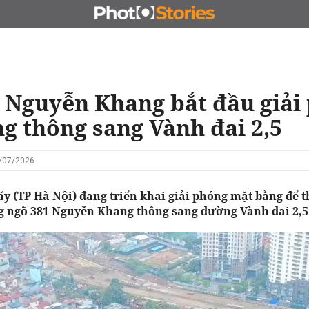
N
CHỦ ĐẦU TƯ
ĐẤU GIÁ - ĐẤU THẦU
KINH DOANH
 Nguyễn Khang bắt đầu giải
g thông sang Vành đai 2,5
1/07/2026
y (TP Hà Nội) đang triển khai giải phóng mặt bằng để t
ng ngõ 381 Nguyễn Khang thông sang đường Vành đai 2,5