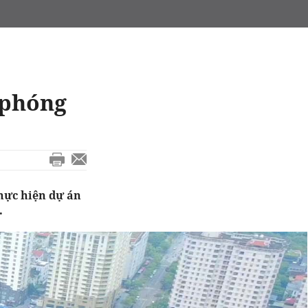
 phóng
hực hiện dự án
.