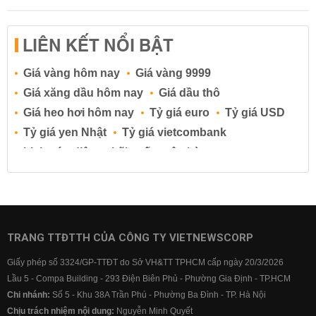
LIÊN KẾT NỔI BẬT
Giá vàng hôm nay
Giá vàng 9999
Giá xăng dầu hôm nay
Giá dầu thô
Giá heo hơi hôm nay
Tỷ giá euro
Tỷ giá USD
Tỷ giá yen Nhật
Tỷ giá vietcombank
Lịch cúp điện
Lãi suất ngân hàng
Lãi suất tiết kiệm
Lãi suất tiền gửi
Lãi suất ngân hàng Agribank
Lãi suất ngân hàng Sacombank
Lãi suất ngân hàng BIDV
TRANG TTĐTTH CỦA CÔNG TY VIETNEWSCORP
Lãi suất ngân hàng Vietinbank
Giấy phép số 3324/GP-TTĐT do Sở VH&TT TPHCM cấp ngày 20/3/2026
Lãi suất ngân hàng Vietcombank
Lầu 5 - Compa Building - 293 Điện Biên Phủ - Phường Gia Định - TP.HCM
Chi nhánh:
Số 5 - Khu 38A Trần Phú - Phường Ba Đình - TP. Hà Nội
Chịu trách nhiệm nội dung:
Nguyễn Minh Quyết