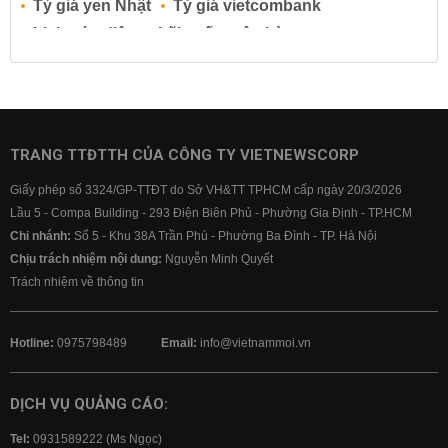
Tỷ giá yen Nhật
Tỷ giá vietcombank
Lịch cúp điện
Lãi suất ngân hàng
Lãi suất tiết kiệm
Lãi suất tiền gửi
Lãi suất ngân hàng Agribank
Lãi suất ngân hàng Sacombank
Lãi suất ngân hàng BIDV
TRANG TTĐTTH CỦA CÔNG TY VIETNEWSCORP
Lãi suất ngân hàng Vietinbank
Giấy phép số 3324/GP-TTĐT do Sở VH&TT TPHCM cấp ngày 20/3/2026
Lãi suất ngân hàng Vietcombank
Lầu 5 - Compa Building - 293 Điện Biên Phủ - Phường Gia Định - TP.HCM
Chi nhánh:
Số 5 - Khu 38A Trần Phú - Phường Ba Đình - TP. Hà Nội
Chịu trách nhiệm nội dung:
Nguyễn Minh Quyết
Trách nhiệm về thông tin
Hotline:
0975798489
Email:
info@vietnammoi.vn
DỊCH VỤ QUẢNG CÁO:
Tel:
0931589222 (Ms Ngọc)