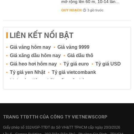
mở rộng lên 60 m, 10-14 làn...
QUY HOẠCH
3 giờ trước
LIÊN KẾT NỔI BẬT
Giá vàng hôm nay
Giá vàng 9999
Giá xăng dầu hôm nay
Giá dầu thô
Giá heo hơi hôm nay
Tỷ giá euro
Tỷ giá USD
Tỷ giá yen Nhật
Tỷ giá vietcombank
Lịch cúp điện
Lãi suất ngân hàng
Lãi suất tiết kiệm
Lãi suất tiền gửi
Lãi suất ngân hàng Agribank
Lãi suất ngân hàng Sacombank
Lãi suất ngân hàng BIDV
TRANG TTĐTTH CỦA CÔNG TY VIETNEWSCORP
Lãi suất ngân hàng Vietinbank
Giấy phép số 3324/GP-TTĐT do Sở VH&TT TPHCM cấp ngày 20/3/2026
Lãi suất ngân hàng Vietcombank