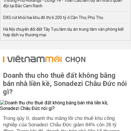
Trường Phú Holdings - Licogi 14 - Toàn Cầu làm dự án nhà ở quân
đội tại Bắc Cam Ranh
DXG rút khỏi hai khu đô thị 6.200 tỷ ở Cần Thơ, Phú Thọ
Hà Nội chuyển đổi đất Tây Tựu làm dự án trung tâm văn phòng kết
hợp dịch vụ thương mại
CHỌN
Doanh thu cho thuê đất không bằng
bán nhà liền kề, Sonadezi Châu Đức nói
gì?
Trong qúy II, doanh thu mảng lõi cho thuê khu công
nghiệp của Sonadezi Châu Đức giảm 84% còn 26 tỷ