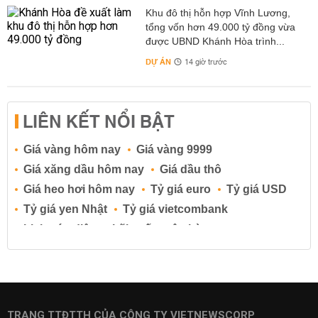
Khu đô thị hỗn hợp Vĩnh Lương,
tổng vốn hơn 49.000 tỷ đồng vừa
được UBND Khánh Hòa trình...
DỰ ÁN
14 giờ trước
LIÊN KẾT NỔI BẬT
Giá vàng hôm nay
Giá vàng 9999
Giá xăng dầu hôm nay
Giá dầu thô
Giá heo hơi hôm nay
Tỷ giá euro
Tỷ giá USD
Tỷ giá yen Nhật
Tỷ giá vietcombank
Lịch cúp điện
Lãi suất ngân hàng
Lãi suất tiết kiệm
Lãi suất tiền gửi
Lãi suất ngân hàng Agribank
Lãi suất ngân hàng Sacombank
Lãi suất ngân hàng BIDV
TRANG TTĐTTH CỦA CÔNG TY VIETNEWSCORP