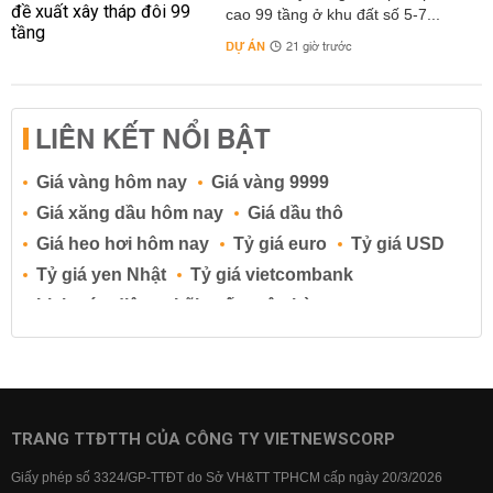
cao 99 tầng ở khu đất số 5-7...
DỰ ÁN
21 giờ trước
LIÊN KẾT NỔI BẬT
Giá vàng hôm nay
Giá vàng 9999
Giá xăng dầu hôm nay
Giá dầu thô
Giá heo hơi hôm nay
Tỷ giá euro
Tỷ giá USD
Tỷ giá yen Nhật
Tỷ giá vietcombank
Lịch cúp điện
Lãi suất ngân hàng
Lãi suất tiết kiệm
Lãi suất tiền gửi
Lãi suất ngân hàng Agribank
Lãi suất ngân hàng Sacombank
Lãi suất ngân hàng BIDV
TRANG TTĐTTH CỦA CÔNG TY VIETNEWSCORP
Lãi suất ngân hàng Vietinbank
Giấy phép số 3324/GP-TTĐT do Sở VH&TT TPHCM cấp ngày 20/3/2026
Lãi suất ngân hàng Vietcombank