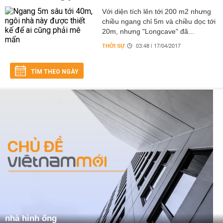
Với diện tích lên tới 200 m2 nhưng
chiều ngang chỉ 5m và chiều dọc tới
20m, nhưng "Longcave" đã...
THỜI SỰ
03:48 | 17/04/2017
TÌM THEO NGÀY
nhà hình ống