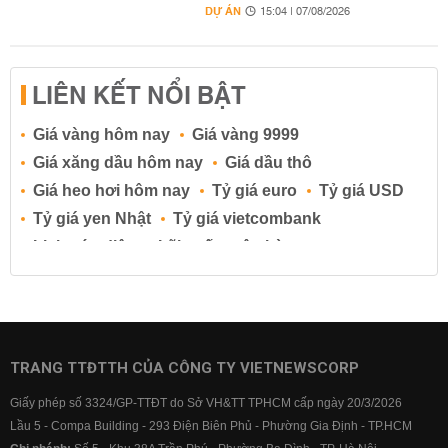
DỰ ÁN
15:04 | 07/08/2026
LIÊN KẾT NỔI BẬT
Giá vàng hôm nay
Giá vàng 9999
Giá xăng dầu hôm nay
Giá dầu thô
Giá heo hơi hôm nay
Tỷ giá euro
Tỷ giá USD
Tỷ giá yen Nhật
Tỷ giá vietcombank
Lịch cúp điện
Lãi suất ngân hàng
Lãi suất tiết kiệm
Lãi suất tiền gửi
Lãi suất ngân hàng Agribank
Lãi suất ngân hàng Sacombank
Lãi suất ngân hàng BIDV
TRANG TTĐTTH CỦA CÔNG TY VIETNEWSCORP
Lãi suất ngân hàng Vietinbank
Giấy phép số 3324/GP-TTĐT do Sở VH&TT TPHCM cấp ngày 20/3/2026
Lãi suất ngân hàng Vietcombank
Lầu 5 - Compa Building - 293 Điện Biên Phủ - Phường Gia Định - TP.HCM