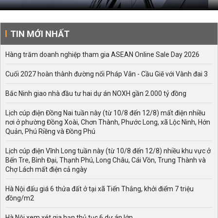
TIN MỚI NHẤT
Hàng trăm doanh nghiệp tham gia ASEAN Online Sale Day 2026
Cuối 2027 hoàn thành đường nối Pháp Vân - Cầu Giẽ với Vành đai 3
Bắc Ninh giao nhà đầu tư hai dự án NOXH gần 2.000 tỷ đồng
Lịch cúp điện Đồng Nai tuần này (từ 10/8 đến 12/8) mất điện nhiều
nơi ở phường Đồng Xoài, Chơn Thành, Phước Long, xã Lộc Ninh, Hớn
Quản, Phú Riềng và Đồng Phú
Lịch cúp điện Vĩnh Long tuần này (từ 10/8 đến 12/8) nhiều khu vực ở
Bến Tre, Bình Đại, Thạnh Phú, Long Châu, Cái Vồn, Trung Thành và
Chợ Lách mất điện cả ngày
Hà Nội đấu giá 6 thửa đất ở tại xã Tiến Thắng, khởi điểm 7 triệu
đồng/m2
Hà Nội xem xét gia hạn thủ tục 6 dự án lớn