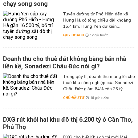
chạy song song
Tuyến đường từ Phố Hiến đến xã
Hưng Hà có tổng chiều dài khoảng
15,4 km. Hưng Yên dự kiến...
QUY HOẠCH
12 giờ trước
Doanh thu cho thuê đất không bằng bán nhà
liền kề, Sonadezi Châu Đức nói gì?
Trong qúy II, doanh thu mảng lõi cho
thuê khu công nghiệp của Sonadezi
Châu Đức giảm 84% còn 26 tỷ...
CHỦ ĐẦU TƯ
16 giờ trước
DXG rút khỏi hai khu đô thị 6.200 tỷ ở Cần Thơ,
Phú Thọ
DXG cho biết Khu đô thị mới Mái