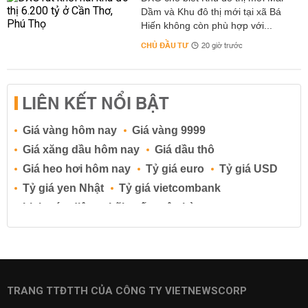
Dầm và Khu đô thị mới tại xã Bá
Hiến không còn phù hợp với...
CHỦ ĐẦU TƯ
20 giờ trước
LIÊN KẾT NỔI BẬT
Giá vàng hôm nay
Giá vàng 9999
Giá xăng dầu hôm nay
Giá dầu thô
Giá heo hơi hôm nay
Tỷ giá euro
Tỷ giá USD
Tỷ giá yen Nhật
Tỷ giá vietcombank
Lịch cúp điện
Lãi suất ngân hàng
Lãi suất tiết kiệm
Lãi suất tiền gửi
Lãi suất ngân hàng Agribank
Lãi suất ngân hàng Sacombank
Lãi suất ngân hàng BIDV
TRANG TTĐTTH CỦA CÔNG TY VIETNEWSCORP
Lãi suất ngân hàng Vietinbank