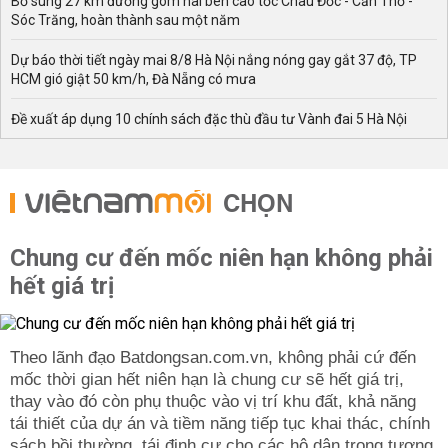
Bổ sung 27 km đường gom hai bên cao tốc Châu Đốc - Cần Thơ -
Sóc Trăng, hoàn thành sau một năm
Dự báo thời tiết ngày mai 8/8 Hà Nội nắng nóng gay gắt 37 độ, TP
HCM gió giật 50 km/h, Đà Nẵng có mưa
Đề xuất áp dụng 10 chính sách đặc thù đầu tư Vành đai 5 Hà Nội
CHỌN
Chung cư đến mốc niên hạn không phải
hết giá trị
Theo lãnh đạo Batdongsan.com.vn, không phải cứ đến
mốc thời gian hết niên hạn là chung cư sẽ hết giá trị,
thay vào đó còn phụ thuộc vào vị trí khu đất, khả năng
tái thiết của dự án và tiềm năng tiếp tục khai thác, chính
sách bồi thường, tái định cư cho các hộ dân trong tương