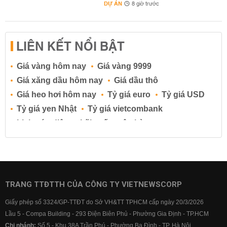
DỰ ÁN
8 giờ trước
LIÊN KẾT NỔI BẬT
Giá vàng hôm nay
Giá vàng 9999
Giá xăng dầu hôm nay
Giá dầu thô
Giá heo hơi hôm nay
Tỷ giá euro
Tỷ giá USD
Tỷ giá yen Nhật
Tỷ giá vietcombank
Lịch cúp điện
Lãi suất ngân hàng
Lãi suất tiết kiệm
Lãi suất tiền gửi
Lãi suất ngân hàng Agribank
Lãi suất ngân hàng Sacombank
Lãi suất ngân hàng BIDV
TRANG TTĐTTH CỦA CÔNG TY VIETNEWSCORP
Lãi suất ngân hàng Vietinbank
Giấy phép số 3324/GP-TTĐT do Sở VH&TT TPHCM cấp ngày 20/3/2026
Lãi suất ngân hàng Vietcombank
Lầu 5 - Compa Building - 293 Điện Biên Phủ - Phường Gia Định - TP.HCM
Chi nhánh:
Số 5 - Khu 38A Trần Phú - Phường Ba Đình - TP. Hà Nội