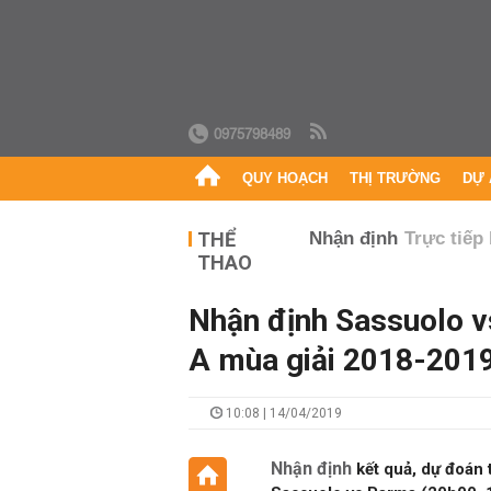
0975798489
QUY HOẠCH
THỊ TRƯỜNG
DỰ 
THỂ
Nhận định
Trực tiếp
THAO
Nhận định Sassuolo v
A mùa giải 2018-201
10:08 | 14/04/2019
Nhận định
kết quả, dự đoán tỉ