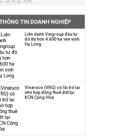
VNPT nắm giữ hơn
62.000 tỷ đồng tiền
THÔNG TIN DOANH NGHIỆP
mặt, ngang ngửa MWG
Liên danh Vingroup đầu tư
đô thị hơn 4.600 ha ven vịnh
Hạ Long
Chuyên gia Phạm Xuân
Hoè chỉ ra 6 nguyên
nhân khiến dòng vốn
trong nền kinh tế còn
'tắc nghẽn'
Đề xuất miễn 30% thuế
Vinaruco (VRG) có lãi trở lại
thu nhập cho hộ kinh
nhờ hợp đồng thuê đất tại
KCN Cộng Hòa
doanh, doanh nghiệp
có doanh thu dưới 10 tỷ
đồng
BIDV sắp phát hành
gần 500 triệu cổ phiếu,
tăng vốn lên gần