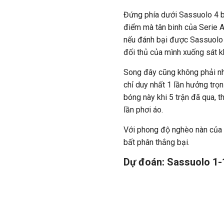
Đứng phía dưới Sassuolo 4 b
điểm mà tân binh của Serie A 
nếu đánh bại được Sassuolo v
đối thủ của mình xuống sát k
Song đây cũng không phải nhi
chỉ duy nhất 1 lần hưởng trọn
bóng này khi 5 trận đã qua, th
lần phơi áo.
Với phong độ nghèo nàn của c
bất phân thắng bại.
Dự đoán: Sassuolo 1