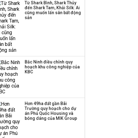
Từ Shark Bình, Shark Thủy
77.800 tỷ
đến Shark Tam, Khải Silk: Ai
cũng muốn lấn sân bất động
sản
Bắc Ninh điều chỉnh quy
hoạch khu công nghiệp của
KBC
Hơn 49ha đất gần Bãi
Trường quy hoạch cho dự
án Phú Quốc Housing và
bóng dáng của MIK Group