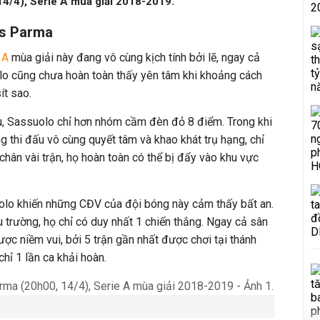
4/4), Serie A mùa giải 2018-2019.
vs Parma
 A
mùa giải này đang vô cùng kịch tính bởi lẽ, ngay cả
o cũng chưa hoàn toàn thấy yên tâm khi khoảng cách
ít sao.
, Sassuolo chỉ hơn nhóm cầm đèn đỏ 8 điểm. Trong khi
 thi đấu vô cùng quyết tâm và khao khát trụ hạng, chỉ
chân vài trận, họ hoàn toàn có thể bị đẩy vào khu vực
olo khiến những CĐV của đội bóng này cảm thấy bất an.
u trường, họ chỉ có duy nhất 1 chiến thắng. Ngay cả sân
ợc niềm vui, bởi 5 trận gần nhất được chơi tại thánh
chỉ 1 lần ca khải hoàn.