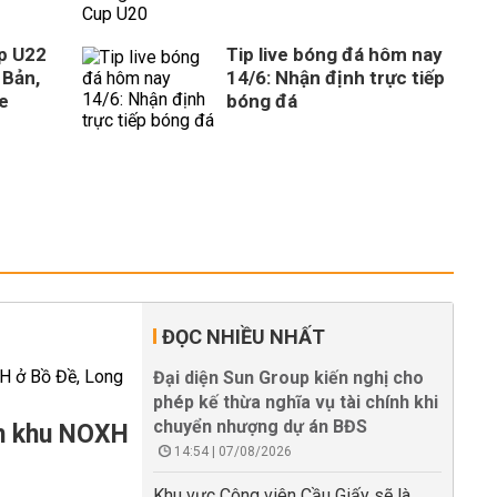
ếp U22
Tip live bóng đá hôm nay
 Bản,
14/6: Nhận định trực tiếp
ve
bóng đá
ĐỌC NHIỀU NHẤT
Đại diện Sun Group kiến nghị cho
phép kế thừa nghĩa vụ tài chính khi
chuyển nhượng dự án BĐS
àm khu NOXH
14:54 | 07/08/2026
Khu vực Công viên Cầu Giấy sẽ là