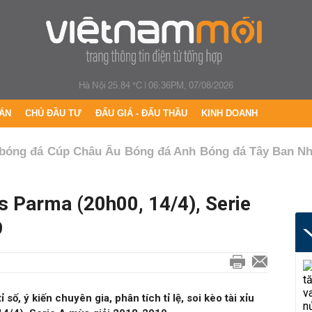
Hà Nội 25.84 °C
|
06:36PM, 07/08/2026
ÁN
CHỦ ĐẦU TƯ
ĐẤU GIÁ - ĐẤU THẦU
KINH DOANH
 bóng đá
Cúp Châu Âu
Bóng đá Anh
Bóng đá Tây Ban N
s Parma (20h00, 14/4), Serie
9
 số, ý kiến chuyên gia, phân tích tỉ lệ, soi kèo tài xỉu