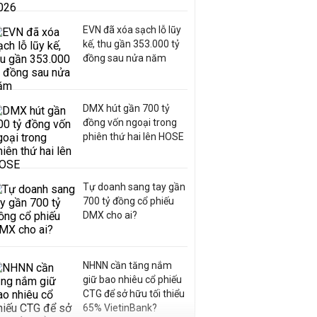
EVN đã xóa sạch lỗ lũy
kế, thu gần 353.000 tỷ
đồng sau nửa năm
DMX hút gần 700 tỷ
đồng vốn ngoại trong
phiên thứ hai lên HOSE
Tự doanh sang tay gần
700 tỷ đồng cổ phiếu
DMX cho ai?
NHNN cần tăng nắm
giữ bao nhiêu cổ phiếu
CTG để sở hữu tối thiểu
65% VietinBank?