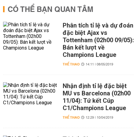
CÓ THỂ BẠN QUAN TÂM
Phân tích tỉ lệ và dự đoán
đặc biệt Ajax vs
Tottenham (02h00 09/05):
Bán kết lượt về
Champions League
THỂ THAO
14:11 | 08/05/2019
Nhận định tỉ lệ đặc biệt
MU vs Barcelona (02h00
11/04): Tứ kết Cúp
C1/Champions League
THỂ THAO
12:29 | 10/04/2019