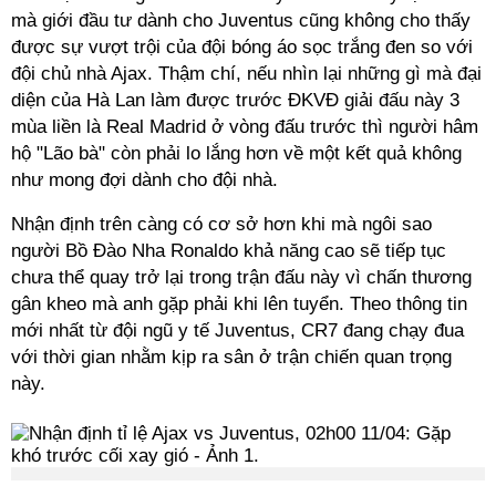
mà giới đầu tư dành cho Juventus cũng không cho thấy
được sự vượt trội của đội bóng áo sọc trắng đen so với
đội chủ nhà Ajax. Thậm chí, nếu nhìn lại những gì mà đại
diện của Hà Lan làm được trước ĐKVĐ giải đấu này 3
mùa liền là Real Madrid ở vòng đấu trước thì người hâm
hộ "Lão bà" còn phải lo lắng hơn về một kết quả không
như mong đợi dành cho đội nhà.
Nhận định trên càng có cơ sở hơn khi mà ngôi sao
người Bồ Đào Nha Ronaldo khả năng cao sẽ tiếp tục
chưa thể quay trở lại trong trận đấu này vì chấn thương
gân kheo mà anh gặp phải khi lên tuyển. Theo thông tin
mới nhất từ đội ngũ y tế Juventus, CR7 đang chạy đua
với thời gian nhằm kịp ra sân ở trận chiến quan trọng
này.