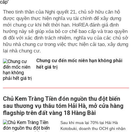
Theo tinh thần của Nghị quyết 21, chủ sở hữu căn hộ
được quyền thực hiện nghĩa vụ tài chính để xây dựng
mới chung cư khi hết thời hạn. HoREA đánh giá định
hướng này sẽ giúp xóa bỏ cơ chế bao cấp và trao quyền
đi đôi với xác định trách nhiệm, nghĩa vụ của các chủ sở
hữu nhà chung cư trong việc thực hiện cải tạo, xây dựng
lại nhà chung cư.
Chung cư đến mốc niên hạn không phải
hết giá trị
Chủ Kem Tràng Tiền đón nguồn thu đột biến
sau thương vụ thâu tóm Hải Hà, mở cửa hàng
flagship trên đất vàng 18 Hàng Bài
Sau khi mua lại 70% tại Hải Hà
Kotobuki, doanh thu OCH ghi nhận