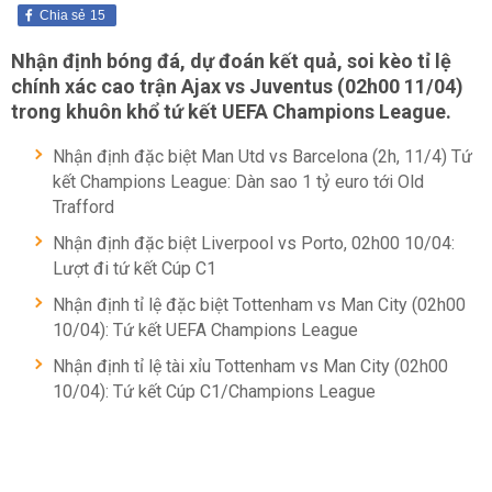
Chia sẻ
15
Nhận định bóng đá
, dự đoán kết quả, soi kèo tỉ lệ
chính xác cao trận Ajax vs Juventus (02h00 11/04)
trong khuôn khổ tứ kết UEFA Champions League.
Nhận định đặc biệt Man Utd vs Barcelona (2h, 11/4) Tứ
kết Champions League: Dàn sao 1 tỷ euro tới Old
Trafford
Nhận định đặc biệt Liverpool vs Porto, 02h00 10/04:
Lượt đi tứ kết Cúp C1
Nhận định tỉ lệ đặc biệt Tottenham vs Man City (02h00
10/04): Tứ kết UEFA Champions League
Nhận định tỉ lệ tài xỉu Tottenham vs Man City (02h00
10/04): Tứ kết Cúp C1/Champions League