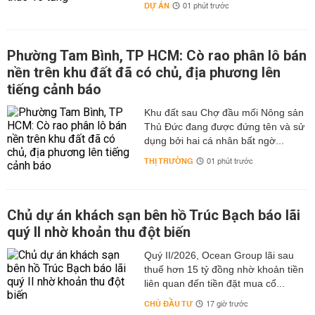
DỰ ÁN
01 phút trước
Phường Tam Bình, TP HCM: Cò rao phân lô bán
nền trên khu đất đã có chủ, địa phương lên
tiếng cảnh báo
Khu đất sau Chợ đầu mối Nông sản
Thủ Đức đang được đứng tên và sử
dụng bởi hai cá nhân bất ngờ...
THỊ TRƯỜNG
01 phút trước
Chủ dự án khách sạn bên hồ Trúc Bạch báo lãi
quý II nhờ khoản thu đột biến
Quý II/2026, Ocean Group lãi sau
thuế hơn 15 tỷ đồng nhờ khoản tiền
liên quan đến tiền đặt mua cổ...
CHỦ ĐẦU TƯ
17 giờ trước