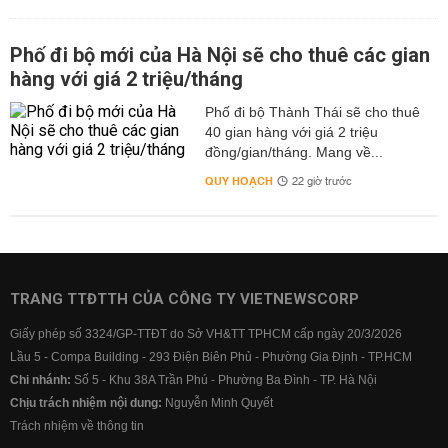
Phố đi bộ mới của Hà Nội sẽ cho thuê các gian
hàng với giá 2 triệu/tháng
Phố đi bộ Thành Thái sẽ cho thuê
40 gian hàng với giá 2 triệu
đồng/gian/tháng. Mang về...
QUY HOẠCH
22 giờ trước
TRANG TTĐTTH CỦA CÔNG TY VIETNEWSCORP
Giấy phép số 3324/GP-TTĐT do Sở VH&TT TPHCM cấp ngày 20/3/2026
Lầu 5 - Compa Building - 293 Điện Biên Phủ - Phường Gia Định - TP.HCM
Chi nhánh:
Số 5 - Khu 38A Trần Phú - Phường Ba Đình - TP. Hà Nội
Chịu trách nhiệm nội dung:
Nguyễn Minh Quyết
Trách nhiệm về thông tin