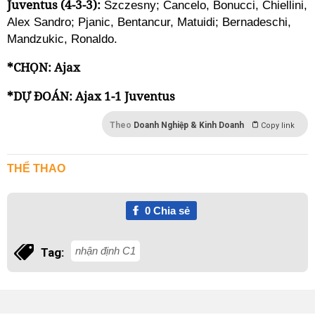
Juventus (4-3-3):
Szczesny; Cancelo, Bonucci, Chiellini,
Alex Sandro; Pjanic, Bentancur, Matuidi; Bernadeschi,
Mandzukic, Ronaldo.
*CHỌN: Ajax
*DỰ ĐOÁN: Ajax 1-1 Juventus
Theo
Doanh Nghiệp & Kinh Doanh
Copy link
THỂ THAO
0
Chia sẻ
nhận định C1
Tag: