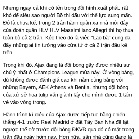
Nhưng ngay cả khi có tên trong đội hình xuất phát, rất
khó để siêu sao người Bồ thi đấu với thể lực sung mãn.
Đó là chưa kể, trong 2 trận hành quân xa nhà mới đây
của đoàn quân HLV HLV Massimiliano Allegri thì họ thua
toàn bộ cả 2 trận. Kéo theo đó là việc "Lão bà" cũng đã
đẩy những ai tin tưởng vào cửa tử ở cả 2 trận đấu kể
trên.
Trong khi đó, Ajax đang là đội bóng gây được nhiều sự
chú ý nhất ở Champions League mùa này. Ở vòng bảng,
dù không được đánh giá cao khi nằm cùng bảng với
những Bayern, AEK Athens và Benfia, nhưng đội bóng
của xứ sở hoa tulip vẫn giành lấy cho mình được 1 tấm
vé vào vòng trong.
Hành trình kì diệu của Ajax được tiếp tục bằng chiến
thắng 4-1 trước Real Madrid ở đất Tây Ban Nha để lật
ngược thế cờ trước đội bóng ĐKVĐ qua đó có mặt trong
trận đấu ngày hôm nay. Hơn nữa, sân nhà cũng đang là