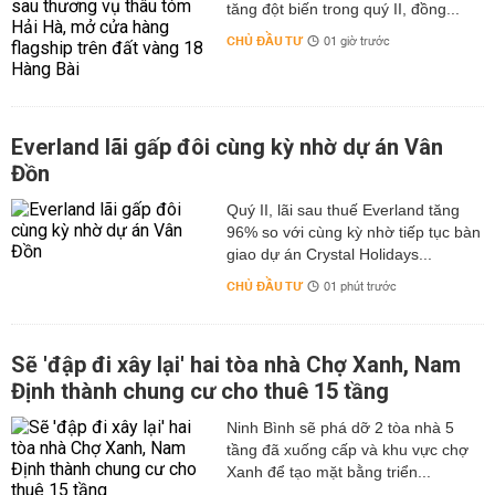
tăng đột biến trong quý II, đồng...
CHỦ ĐẦU TƯ
01 giờ trước
Everland lãi gấp đôi cùng kỳ nhờ dự án Vân
Đồn
Quý II, lãi sau thuế Everland tăng
96% so với cùng kỳ nhờ tiếp tục bàn
giao dự án Crystal Holidays...
CHỦ ĐẦU TƯ
01 phút trước
Sẽ 'đập đi xây lại' hai tòa nhà Chợ Xanh, Nam
Định thành chung cư cho thuê 15 tầng
Ninh Bình sẽ phá dỡ 2 tòa nhà 5
tầng đã xuống cấp và khu vực chợ
Xanh để tạo mặt bằng triển...