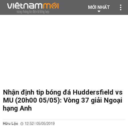
MỚI NHẤT
Nhận định tip bóng đá Huddersfield vs
MU (20h00 05/05): Vòng 37 giải Ngoại
hạng Anh
Hữu Lộc
12:52 | 05/05/2019