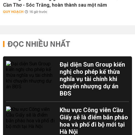
Cần Thơ - Sóc Trăng, hoàn thành sau một năm
QUY HOẠCH
16 giờ trước
ĐỌC NHIỀU NHẤT
Đại diện Sun Group kiến
nghị cho phép kế thừa
nghĩa vụ tài chính khi
chuyển nhượng dự án
BĐS
Khu vực Công viên Cầu
Giấy sẽ là điểm bắn pháo
hoa và phố đi bộ mới tại
Hà Nội