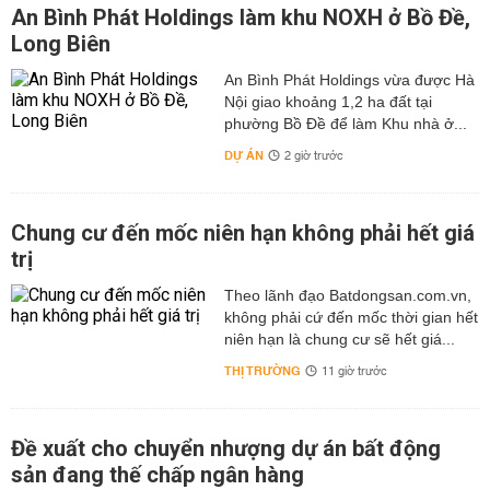
An Bình Phát Holdings làm khu NOXH ở Bồ Đề,
Long Biên
An Bình Phát Holdings vừa được Hà
Nội giao khoảng 1,2 ha đất tại
phường Bồ Đề để làm Khu nhà ở...
DỰ ÁN
2 giờ trước
Chung cư đến mốc niên hạn không phải hết giá
trị
Theo lãnh đạo Batdongsan.com.vn,
không phải cứ đến mốc thời gian hết
niên hạn là chung cư sẽ hết giá...
THỊ TRƯỜNG
11 giờ trước
Đề xuất cho chuyển nhượng dự án bất động
sản đang thế chấp ngân hàng