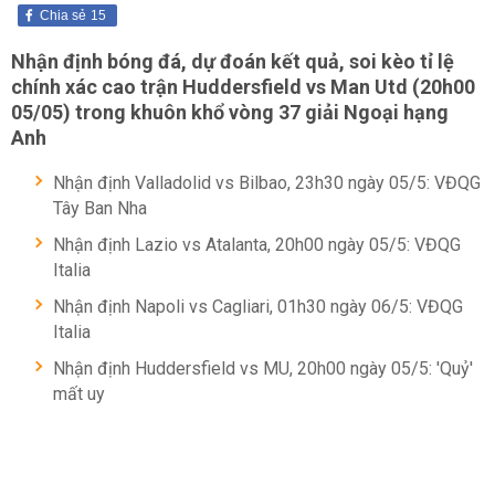
Chia sẻ
15
Nhận định bóng đá
, dự đoán kết quả, soi kèo tỉ lệ
chính xác cao trận Huddersfield vs Man Utd (20h00
05/05) trong khuôn khổ vòng 37 giải Ngoại hạng
Anh
Nhận định Valladolid vs Bilbao, 23h30 ngày 05/5: VĐQG
Tây Ban Nha
Nhận định Lazio vs Atalanta, 20h00 ngày 05/5: VĐQG
Italia
Nhận định Napoli vs Cagliari, 01h30 ngày 06/5: VĐQG
Italia
Nhận định Huddersfield vs MU, 20h00 ngày 05/5: 'Quỷ'
mất uy