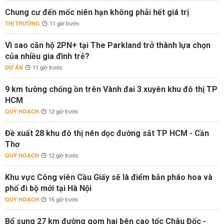
Chung cư đến mốc niên hạn không phải hết giá trị
THỊ TRƯỜNG
11 giờ trước
Vì sao căn hộ 2PN+ tại The Parkland trở thành lựa chọn
của nhiều gia đình trẻ?
DỰ ÁN
11 giờ trước
9 km tường chống ồn trên Vành đai 3 xuyên khu đô thị TP
HCM
QUY HOẠCH
12 giờ trước
Đề xuất 28 khu đô thị nén dọc đường sắt TP HCM - Cần
Thơ
QUY HOẠCH
12 giờ trước
Khu vực Công viên Cầu Giấy sẽ là điểm bắn pháo hoa và
phố đi bộ mới tại Hà Nội
QUY HOẠCH
15 giờ trước
Bổ sung 27 km đường gom hai bên cao tốc Châu Đốc -