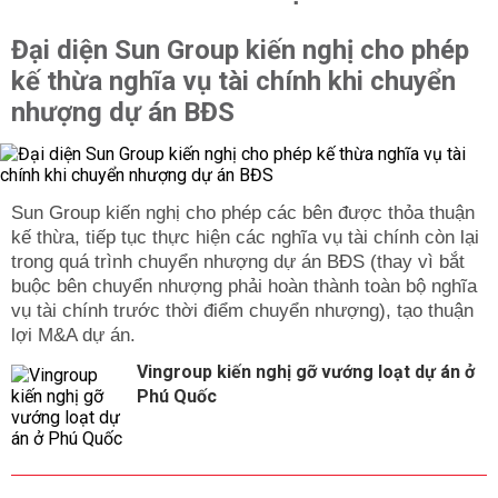
Đại diện Sun Group kiến nghị cho phép
kế thừa nghĩa vụ tài chính khi chuyển
nhượng dự án BĐS
Sun Group kiến nghị cho phép các bên được thỏa thuận
kế thừa, tiếp tục thực hiện các nghĩa vụ tài chính còn lại
trong quá trình chuyển nhượng dự án BĐS (thay vì bắt
buộc bên chuyển nhượng phải hoàn thành toàn bộ nghĩa
vụ tài chính trước thời điểm chuyển nhượng), tạo thuận
lợi M&A dự án.
Vingroup kiến nghị gỡ vướng loạt dự án ở
Phú Quốc