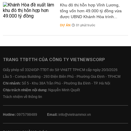
Khu đô thị hỗn hợp Vĩnh Lương,
tổng vốn hơn 49.000 tỷ đồng vừa
được UBND Khánh Hòa trình...
DỰ ÁN
01 phút trước
TRANG TTĐTTH CỦA CÔNG TY VIETNEWSCORP
Giấy phép số 3324/GP-TTĐT do Sở VH&TT TPHCM cấp ngày 20/3/2026
Lầu 5 - Compa Building - 293 Điện Biên Phủ - Phường Gia Định - TP.HCM
Chi nhánh:
Số 5 - Khu 38A Trần Phú - Phường Ba Đình - TP. Hà Nội
Chịu trách nhiệm nội dung:
Nguyễn Minh Quyết
Trách nhiệm về thông tin
Hotline:
0975798489
Email:
info@vietnammoi.vn