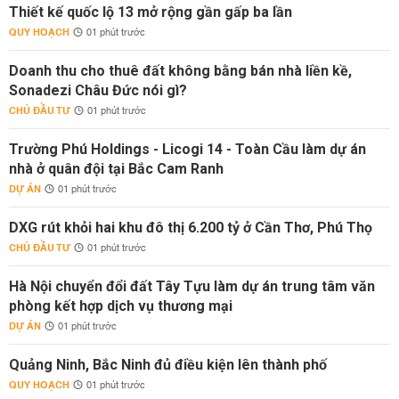
Thiết kế quốc lộ 13 mở rộng gần gấp ba lần
QUY HOẠCH
01 phút trước
Doanh thu cho thuê đất không bằng bán nhà liền kề,
Sonadezi Châu Đức nói gì?
CHỦ ĐẦU TƯ
01 phút trước
Trường Phú Holdings - Licogi 14 - Toàn Cầu làm dự án
nhà ở quân đội tại Bắc Cam Ranh
DỰ ÁN
01 phút trước
DXG rút khỏi hai khu đô thị 6.200 tỷ ở Cần Thơ, Phú Thọ
CHỦ ĐẦU TƯ
01 phút trước
Hà Nội chuyển đổi đất Tây Tựu làm dự án trung tâm văn
phòng kết hợp dịch vụ thương mại
DỰ ÁN
01 phút trước
Quảng Ninh, Bắc Ninh đủ điều kiện lên thành phố
QUY HOẠCH
01 phút trước