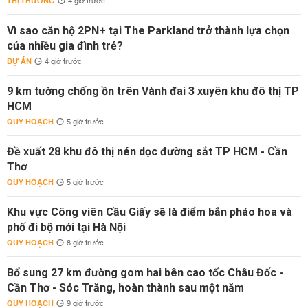
THỊ TRƯỜNG
4 giờ trước
Vì sao căn hộ 2PN+ tại The Parkland trở thành lựa chọn
của nhiều gia đình trẻ?
DỰ ÁN
4 giờ trước
9 km tường chống ồn trên Vành đai 3 xuyên khu đô thị TP
HCM
QUY HOẠCH
5 giờ trước
Đề xuất 28 khu đô thị nén dọc đường sắt TP HCM - Cần
Thơ
QUY HOẠCH
5 giờ trước
Khu vực Công viên Cầu Giấy sẽ là điểm bắn pháo hoa và
phố đi bộ mới tại Hà Nội
QUY HOẠCH
8 giờ trước
Bổ sung 27 km đường gom hai bên cao tốc Châu Đốc -
Cần Thơ - Sóc Trăng, hoàn thành sau một năm
QUY HOẠCH
9 giờ trước