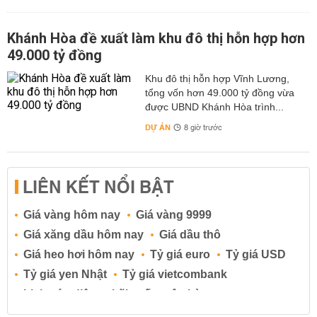
Khánh Hòa đề xuất làm khu đô thị hỗn hợp hơn
49.000 tỷ đồng
Khu đô thị hỗn hợp Vĩnh Lương,
tổng vốn hơn 49.000 tỷ đồng vừa
được UBND Khánh Hòa trình...
DỰ ÁN
8 giờ trước
LIÊN KẾT NỔI BẬT
Giá vàng hôm nay
Giá vàng 9999
Giá xăng dầu hôm nay
Giá dầu thô
Giá heo hơi hôm nay
Tỷ giá euro
Tỷ giá USD
Tỷ giá yen Nhật
Tỷ giá vietcombank
Lịch cúp điện
Lãi suất ngân hàng
Lãi suất tiết kiệm
Lãi suất tiền gửi