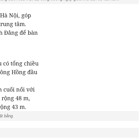
 Hà Nội, góp
trung tâm.
ch Đằng để bàn
 có tổng chiều
 sông Hồng đầu
 cuối nối với
 rộng 48 m,
rộng 43 m.
ặt bằng.