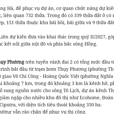
ng Hà, để phục vụ dự án, cơ quan chức năng dự kiế
, liên quan 732 thửa. Trong đó có 339 thửa đất ở có 
p, 151 thửa thuộc khu bãi bồi, bãi giữa và 9 thửa đất
iên dự kiến đưa vào khai thác trong quý II/2027, g
c kết nối giữa nội đô và phía bắc sông Hồng.
hụy Phương
trên tuyến vành đai 2 có tổng mức đầu 
 trình bắt đầu từ trạm bơm Thụy Phương (phường T
út giao Võ Chí Công - Hoàng Quốc Việt (phường Nghĩa
i khoảng 7 km, trong đó khoảng 3 km là kênh hở, ph
ổ sung nguồn nước cho sông Tô Lịch, dự án kênh T
giảm ngập cho nhiều khu đô thị như Ecohome, Đoàn 
Ciputra, với diện tích tiêu thoát khoảng 350 ha.
ường vẫn rào chắn để phục vụ thi công.