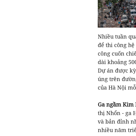
Nhiều tuần qu
để thi công h
công cuốn chi
dài khoảng 50
Dự án được kỳ 
úng trên đường
của Hà Nội mỗ
Ga ngầm Kim
thị Nhổn - ga 
và bản đỉnh n
nhiều năm tri