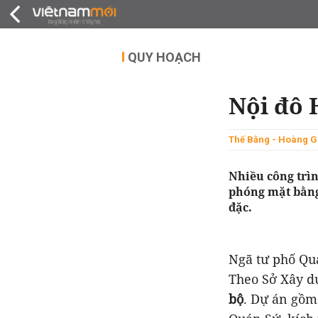
QUY HOẠCH
THỊ TRƯỜNG
DỰ Á
QUY HOẠCH
Nội đô 
Thế Bằng - Hoàng G
Nhiều công trìn
phóng mặt bằng
đặc.
Ngã tư phố Qu
Theo Sở Xây d
bộ
. Dự án gồm