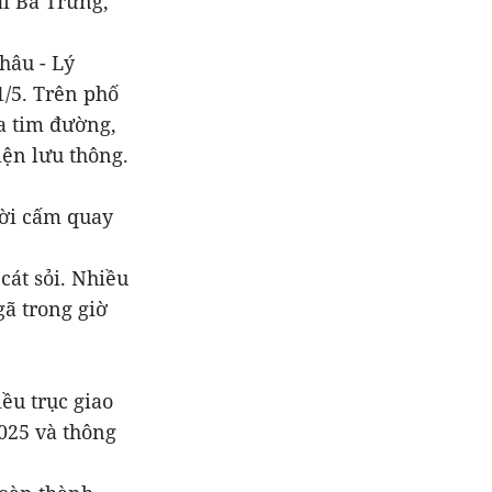
ai Bà Trưng,
hâu - Lý
1/5. Trên phố
a tim đường,
ện lưu thông.
thời cấm quay
át sỏi. Nhiều
gã trong giờ
iều trục giao
2025 và thông