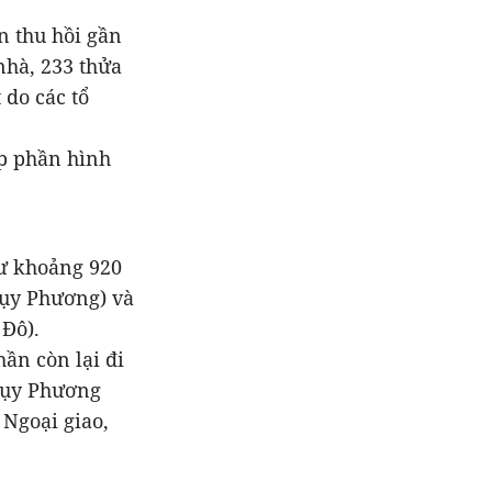
n thu hồi gần
nhà, 233 thửa
 do các tổ
óp phần hình
tư khoảng 920
hụy Phương) và
 Đô).
ần còn lại đi
hụy Phương
Ngoại giao,