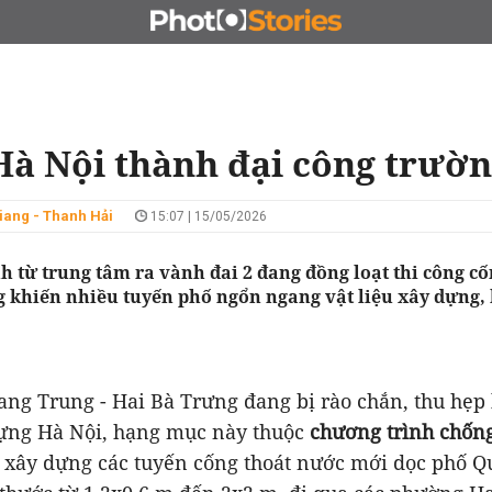
N
CHỦ ĐẦU TƯ
ĐẤU GIÁ - ĐẤU THẦU
KINH DOANH
Hà Nội thành đại công trườ
iang - Thanh Hải
15:07 | 15/05/2026
h từ trung tâm ra vành đai 2 đang đồng loạt thi công cố
 khiến nhiều tuyến phố ngổn ngang vật liệu xây dựng, 
ang Trung - Hai Bà Trưng đang bị rào chắn, thu hẹp
ựng Hà Nội, hạng mục này thuộc
chương trình chốn
 xây dựng các tuyến cống thoát nước mới dọc phố 