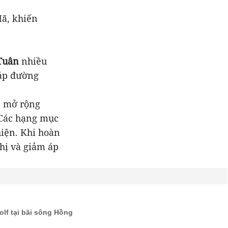
ã, khiến
Tuân
nhiều
iáp đường
, mở rộng
 Các hạng mục
hiện. Khi hoàn
hị và giảm áp