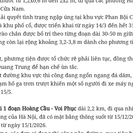
thước từ 1,2x0,6 m đến 2x2 m, đi qua các phường H
 Cửa Nam.
i quyết tình trạng ngập úng tại khu vực Phan Bội C
 khu phố cổ, được triển khai từ ngày 14/3 đến hết 3
ào chắn được bố trí theo từng đoạn dài 30-50 m giữ
g còn lại rộng khoảng 3,2-3,8 m dành cho phương ti
ắt, phương tiện được tổ chức rẽ phải liên tục, đồng 
Quang Trung để hạn chế ùn tắc.
t đường khu vực thi công đang ngổn ngang đá dăm, c
ạm hố ga trơn trượt khiến một số người đi xe máy n
15/5.
i 1 đoạn Hoàng Cầu - Voi Phục
dài 2,2 km, đi qua nh
ng của Hà Nội, đã có mặt bằng thông suốt từ 15/12/
 từ ngày 15/1/2026.