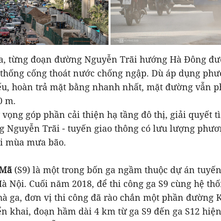
a, từng đoạn đường Nguyễn Trãi hướng Hà Đông đư
ệ thống cống thoát nước chống ngập. Dù áp dụng phư
ếu, hoàn trả mặt bằng nhanh nhất, mặt đường vẫn p
0 m.
vọng góp phần cải thiện hạ tầng đô thị, giải quyết t
 Nguyễn Trãi - tuyến giao thông có lưu lượng phươ
i mùa mưa bão.
 Mã
(S9) là một trong bốn ga ngầm thuộc dự án tuyế
Hà Nội. Cuối năm 2018, để thi công ga S9 cùng hệ th
hà ga, đơn vị thi công đã rào chắn một phần đường 
ển khai, đoạn hầm dài 4 km từ ga S9 đến ga S12 hiệ