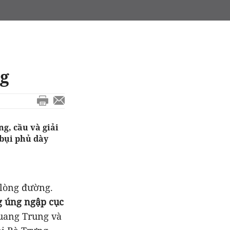
ng
ng, cầu và giải
bụi phủ dày
 lòng đường.
g úng ngập cục
Quang Trung và