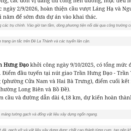
ờng, các đơn vị đang thi công nền đường, mục tiêu 
c ngày 2/9/2026, hoàn thiện cầu vượt Láng Hạ và Ng
i năm để sớm đưa dự án vào khai thác.
các trụ chính. Vào giờ tan tầm, dòng phương tiện nối dài qua công trường c
 trạng ùn tắc trên Đê La Thành và các tuyến lân cận.
ần Hưng Đạo
khởi công ngày 9/10/2025, có tổng mức 
. Điểm đầu tuyến tại nút giao Trần Hưng Đạo - Trần
 (phường Cửa Nam và Hai Bà Trưng), điểm cuối kết 
hường Long Biên và Bồ Đề).
m cầu và đường dẫn dài 4,18 km, dự kiến hoàn thà
ác mảng tường gạch và đống vật liệu xây dựng ngổn ngang.
 đá, gạch vỡ và vật liệu xây dựng được chất cao thành từng cụm, tạo nên k