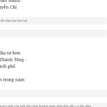
hoàn thành
uyễn Chí
uốn theo bụi mù mịt.
đầu tư hơn
 Thánh Tông -
nối phố
nh trong năm
hung cảnh của một đại công trường ngay giữa khu dân cư lâu năm.