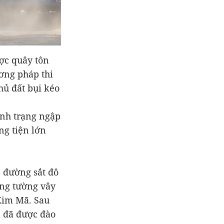
ợc quây tôn
ơng pháp thi
hủ đất bụi kéo
ình trạng ngập
ng tiện lớn
n đường sắt đô
ống tường vây
Kim Mã. Sau
n đã được đào