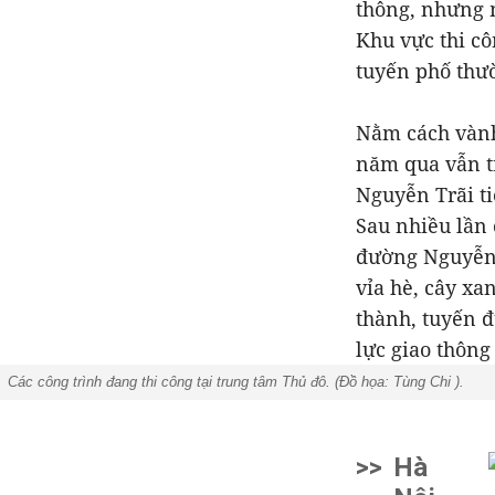
thông, nhưng 
Khu vực thi c
tuyến phố thườ
Nằm cách vành
năm qua vẫn t
Nguyễn Trãi ti
Sau nhiều lần
đường Nguyễn 
vỉa hè, cây xa
thành, tuyến 
lực giao thôn
Các công trình đang thi công tại trung tâm Thủ đô. (Đồ họa: Tùng Chi
).
>>
Hà