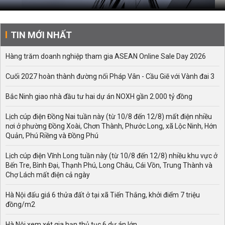
TIN MỚI NHẤT
Hàng trăm doanh nghiệp tham gia ASEAN Online Sale Day 2026
Cuối 2027 hoàn thành đường nối Pháp Vân - Cầu Giẽ với Vành đai 3
Bắc Ninh giao nhà đầu tư hai dự án NOXH gần 2.000 tỷ đồng
Lịch cúp điện Đồng Nai tuần này (từ 10/8 đến 12/8) mất điện nhiều
nơi ở phường Đồng Xoài, Chơn Thành, Phước Long, xã Lộc Ninh, Hớn
Quản, Phú Riềng và Đồng Phú
Lịch cúp điện Vĩnh Long tuần này (từ 10/8 đến 12/8) nhiều khu vực ở
Bến Tre, Bình Đại, Thạnh Phú, Long Châu, Cái Vồn, Trung Thành và
Chợ Lách mất điện cả ngày
Hà Nội đấu giá 6 thửa đất ở tại xã Tiến Thắng, khởi điểm 7 triệu
đồng/m2
Hà Nội xem xét gia hạn thủ tục 6 dự án lớn