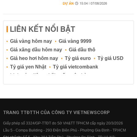
DỰ ÁN
15:04 | 07/08/2026
LIÊN KẾT NỔI BẬT
Giá vàng hôm nay
Giá vàng 9999
Giá xăng dầu hôm nay
Giá dầu thô
Giá heo hơi hôm nay
Tỷ giá euro
Tỷ giá USD
Tỷ giá yen Nhật
Tỷ giá vietcombank
Lịch cúp điện
Lãi suất ngân hàng
Lãi suất tiết kiệm
Lãi suất tiền gửi
Lãi suất ngân hàng Agribank
Lãi suất ngân hàng Sacombank
Lãi suất ngân hàng BIDV
TRANG TTĐTTH CỦA CÔNG TY VIETNEWSCORP
Lãi suất ngân hàng Vietinbank
Giấy phép số 3324/GP-TTĐT do Sở VH&TT TPHCM cấp ngày 20/3/2026
Lãi suất ngân hàng Vietcombank
Lầu 5 - Compa Building - 293 Điện Biên Phủ - Phường Gia Định - TP.HCM