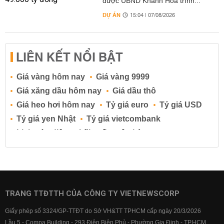
được UBND Khánh Hòa trình...
DỰ ÁN
15:04 | 07/08/2026
LIÊN KẾT NỔI BẬT
Giá vàng hôm nay
Giá vàng 9999
Giá xăng dầu hôm nay
Giá dầu thô
Giá heo hơi hôm nay
Tỷ giá euro
Tỷ giá USD
Tỷ giá yen Nhật
Tỷ giá vietcombank
Lịch cúp điện
Lãi suất ngân hàng
Lãi suất tiết kiệm
Lãi suất tiền gửi
Lãi suất ngân hàng Agribank
Lãi suất ngân hàng Sacombank
Lãi suất ngân hàng BIDV
TRANG TTĐTTH CỦA CÔNG TY VIETNEWSCORP
Lãi suất ngân hàng Vietinbank
Giấy phép số 3324/GP-TTĐT do Sở VH&TT TPHCM cấp ngày 20/3/2026
Lãi suất ngân hàng Vietcombank
Lầu 5 - Compa Building - 293 Điện Biên Phủ - Phường Gia Định - TP.HCM