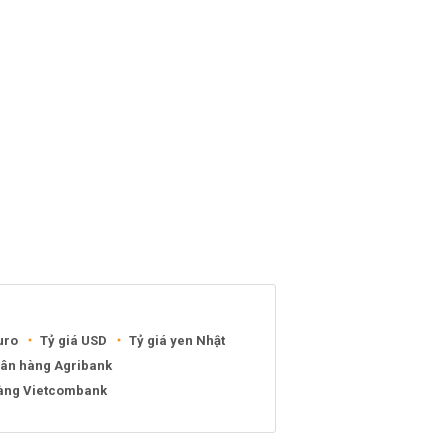
uro
Tỷ giá USD
Tỷ giá yen Nhật
gân hàng Agribank
hàng Vietcombank