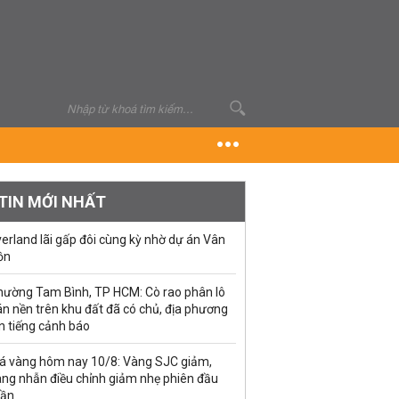
TIN MỚI NHẤT
erland lãi gấp đôi cùng kỳ nhờ dự án Vân
ồn
hường Tam Bình, TP HCM: Cò rao phân lô
n nền trên khu đất đã có chủ, địa phương
n tiếng cảnh báo
iá vàng hôm nay 10/8: Vàng SJC giảm,
àng nhẫn điều chỉnh giảm nhẹ phiên đầu
uần