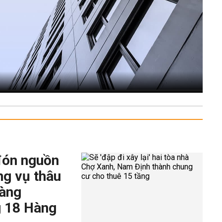
đón nguồn
ng vụ thâu
hàng
g 18 Hàng