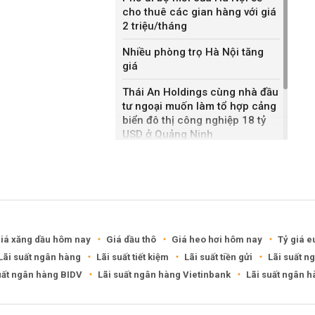
cho thuê các gian hàng với giá
2 triệu/tháng
Nhiều phòng trọ Hà Nội tăng
giá
Thái An Holdings cùng nhà đầu
tư ngoại muốn làm tổ hợp cảng
biển đô thị công nghiệp 18 tỷ
USD ở Quảng Ninh
Cuối 2027 hoàn thành đường
nối Pháp Vân - Cầu Giẽ với
Vành đai 3
iá xăng dầu hôm nay
Giá dầu thô
Giá heo hơi hôm nay
Tỷ giá e
Lãi suất ngân hàng
Lãi suất tiết kiệm
Lãi suất tiền gửi
Lãi suất n
uất ngân hàng BIDV
Lãi suất ngân hàng Vietinbank
Lãi suất ngân 