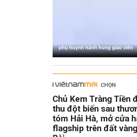
phụ huynh hành hung giáo viên
CHỌN
Chủ Kem Tràng Tiền 
thu đột biến sau thươ
tóm Hải Hà, mở cửa 
flagship trên đất vàn