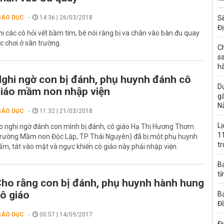
IÁO DỤC
14:36 | 26/03/2018
Sẽ
Đ
hi các cô hỏi vết bầm tím, bé nói rằng bị va chân vào bàn đu quay
úc chơi ở sân trường.
C
s
hà
ghi ngờ con bị đánh, phụ huynh đánh cô
Dự
iáo mầm non nhập viện
gắ
N
IÁO DỤC
11:32 | 21/03/2018
L
o nghi ngờ đánh con mình bị đánh, cô giáo Hạ Thị Hương Thơm
11
trường Mầm non Độc Lập, TP Thái Nguyên) đã bị một phụ huynh
t
ấm, tát vào mặt và ngực khiến cô giáo này phải nhập viện.
B
tỉ
ho rằng con bị đánh, phụ huynh hành hung
ô giáo
B
Đồ
IÁO DỤC
00:57 | 14/09/2017
Đư