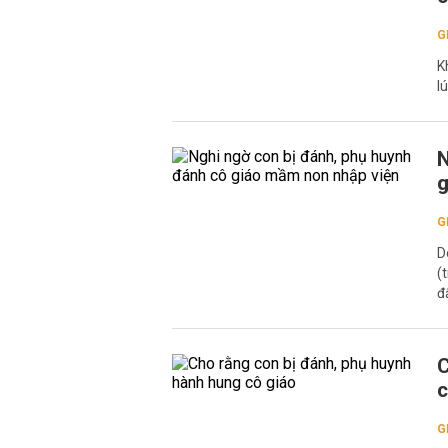
G
K
l
N
g
G
D
(
đ
C
c
G