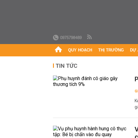
0975798489
QUY HOẠCH
THỊ TRƯỜNG
DỰ 
TIN TỨC
P
G
K
g
V
c