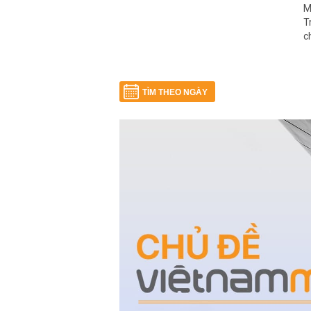
M
T
c
TÌM THEO NGÀY