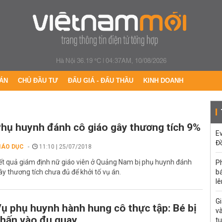
Hà Nội 36.19 °C
|
04:37AM, 10/08/2026
ÁN
CHỦ ĐẦU TƯ
ĐẤU GIÁ - ĐẤU THẦU
KINH DOANH
hụ huynh đánh cô giáo gây thương tích 9%
Ev
Đ
IÁO DỤC
11:10 | 25/07/2018
ết quả giám định nữ giáo viên ở Quảng Nam bị phụ huynh đánh
P
ây thương tích chưa đủ để khởi tố vụ án.
bá
lê
G
ụ phụ huynh hành hung cô thực tập: Bé bị
v
hấn vào đu quay
t