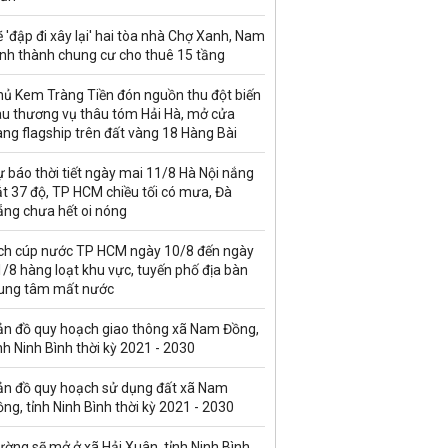
 'đập đi xây lại' hai tòa nhà Chợ Xanh, Nam
ịnh thành chung cư cho thuê 15 tầng
hủ Kem Tràng Tiền đón nguồn thu đột biến
au thương vụ thâu tóm Hải Hà, mở cửa
ng flagship trên đất vàng 18 Hàng Bài
 báo thời tiết ngày mai 11/8 Hà Nội nắng
t 37 độ, TP HCM chiều tối có mưa, Đà
ẵng chưa hết oi nóng
ịch cúp nước TP HCM ngày 10/8 đến ngày
/8 hàng loạt khu vực, tuyến phố địa bàn
rung tâm mất nước
ản đồ quy hoạch giao thông xã Nam Đồng,
nh Ninh Bình thời kỳ 2021 - 2030
ản đồ quy hoạch sử dụng đất xã Nam
ng, tỉnh Ninh Bình thời kỳ 2021 - 2030
ờng sẽ mở ở xã Hải Xuân, tỉnh Ninh Bình