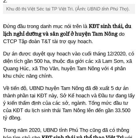
Khu đô thị Việt Séc tại TP Việt Trì. (Ảnh:
UBND tỉnh Phú Thọ
).
KĐT sinh thái, du
Đứng đầu trong danh mục nói trên là
lịch nghỉ dưỡng và sân golf ở huyện Tam Nông
do
CTCP Tập đoàn T&T tài trợ quy hoạch.
Dự án được duyệt quy hoạch vào cuối tháng 12/2020, có
diện tích gần 500 ha, thuộc địa giới các xã Lam Sơn, xã
Quang Húc, xã Thọ Văn, huyện Tam Nông với 4 phân
khu chức năng chính.
Về tiến độ, UBND huyện Tam Nông đã đề xuất 5 dự án
thành phần tại KĐT này, Sở Kế hoạch và Đầu tư đang lấy
ý kiến thẩm định của các sở, ngành. Tổng mức đầu tư
của KĐT du lịch sinh thái Tam Nông lên đến gần 33.500
tỷ đồng.
Trong năm 2020, UBND tỉnh Phú Thọ cũng đã có thông
KĐT sinh thái và thể thao Việt Trì
báo tìm chủ cho
với