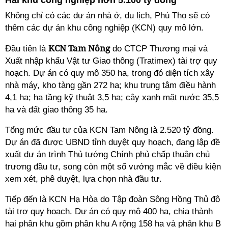
Hai khu công nghiệp hơn 5.100 tỷ đồng
Không chỉ có các dự án nhà ở, du lịch, Phú Thọ sẽ có
thêm các dự án khu công nghiệp (KCN) quy mô lớn.
KCN Tam Nông
Đầu tiên là
do CTCP Thương mại và
Xuất nhập khẩu Vật tư Giao thông (Tratimex) tài trợ quy
hoạch. Dự án có quy mô 350 ha, trong đó diện tích xây
nhà máy, kho tàng gần 272 ha; khu trung tâm điều hành
4,1 ha; hạ tầng kỹ thuật 3,5 ha; cây xanh mặt nước 35,5
ha và đất giao thông 35 ha.
Tổng mức đầu tư của KCN Tam Nông là 2.520 tỷ đồng.
Dự án đã được UBND tỉnh duyệt quy hoạch, đang lập đề
xuất dự án trình Thủ tướng Chính phủ chấp thuận chủ
trương đầu tư, song còn một số vướng mắc về điều kiện
xem xét, phê duyệt, lựa chọn nhà đầu tư.
Tiếp đến là KCN Hạ Hòa do Tập đoàn Sông Hồng Thủ đô
tài trợ quy hoạch. Dự án có quy mô 400 ha, chia thành
hai phân khu gồm phân khu A rộng 158 ha và phân khu B