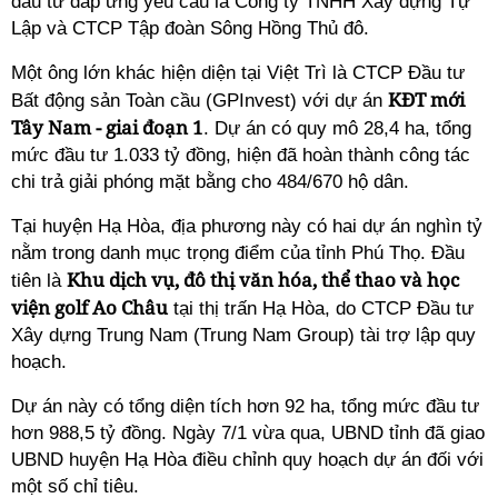
đầu tư đáp ứng yêu cầu là Công ty TNHH Xây dựng Tự
Lập và CTCP Tập đoàn Sông Hồng Thủ đô.
Một ông lớn khác hiện diện tại Việt Trì là CTCP Đầu tư
KĐT mới
Bất động sản Toàn cầu (GPInvest) với dự án
Tây Nam - giai đoạn 1
. Dự án có quy mô 28,4 ha, tổng
mức đầu tư 1.033 tỷ đồng, hiện đã hoàn thành công tác
chi trả giải phóng mặt bằng cho 484/670 hộ dân.
Tại huyện Hạ Hòa, địa phương này có hai dự án nghìn tỷ
nằm trong danh mục trọng điểm của tỉnh Phú Thọ. Đầu
Khu dịch vụ, đô thị văn hóa, thể thao và học
tiên là
viện golf Ao Châu
tại thị trấn Hạ Hòa, do CTCP Đầu tư
Xây dựng Trung Nam (Trung Nam Group) tài trợ lập quy
hoạch.
Dự án này có tổng diện tích hơn 92 ha, tổng mức đầu tư
hơn 988,5 tỷ đồng. Ngày 7/1 vừa qua, UBND tỉnh đã giao
UBND huyện Hạ Hòa điều chỉnh quy hoạch dự án đối với
một số chỉ tiêu.