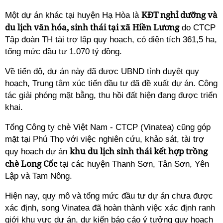
KĐT nghỉ dưỡng và
Một dự án khác tại huyện Hạ Hòa là
du lịch văn hóa, sinh thái tại xã Hiền Lương
do CTCP
Tập đoàn TH tài trợ lập quy hoạch, có diện tích 361,5 ha,
tổng mức đầu tư 1.070 tỷ đồng.
Về tiến độ, dự án này đã được UBND tỉnh duyệt quy
hoạch, Trung tâm xúc tiến đầu tư đã đề xuất dự án. Công
tác giải phóng mặt bằng, thu hồi đất hiện đang được triển
khai.
Tổng Công ty chè Việt Nam - CTCP (Vinatea) cũng góp
mặt tại Phú Thọ với việc nghiên cứu, khảo sát, tài trợ
khu du lịch sinh thái kết hợp trồng
quy hoạch dự án
chè Long Cốc
tại các huyện Thanh Sơn, Tân Sơn, Yên
Lập và Tam Nông.
Hiện nay, quy mô và tổng mức đầu tư dự án chưa được
xác định, song Vinatea đã hoàn thành việc xác định ranh
giới khu vực dự án, dự kiến báo cáo ý tưởng quy hoạch