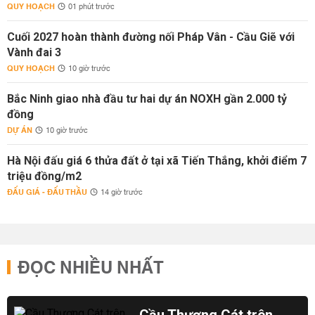
QUY HOẠCH
01 phút trước
Cuối 2027 hoàn thành đường nối Pháp Vân - Cầu Giẽ với
Vành đai 3
QUY HOẠCH
10 giờ trước
Bắc Ninh giao nhà đầu tư hai dự án NOXH gần 2.000 tỷ
đồng
DỰ ÁN
10 giờ trước
Hà Nội đấu giá 6 thửa đất ở tại xã Tiến Thắng, khởi điểm 7
triệu đồng/m2
ĐẤU GIÁ - ĐẤU THẦU
14 giờ trước
ĐỌC NHIỀU NHẤT