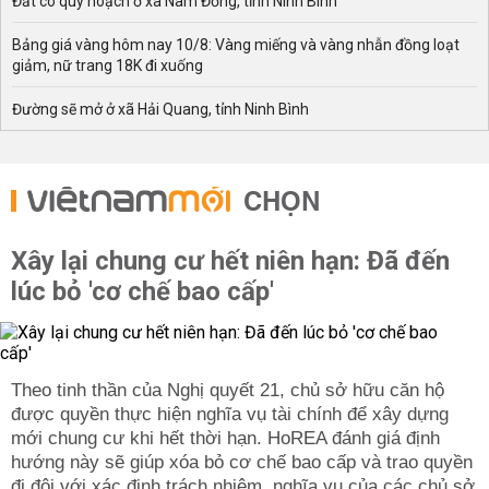
Đất có quy hoạch ở xã Nam Đồng, tỉnh Ninh Bình
Bảng giá vàng hôm nay 10/8: Vàng miếng và vàng nhẫn đồng loạt
giảm, nữ trang 18K đi xuống
Đường sẽ mở ở xã Hải Quang, tỉnh Ninh Bình
CHỌN
Xây lại chung cư hết niên hạn: Đã đến
lúc bỏ 'cơ chế bao cấp'
Theo tinh thần của Nghị quyết 21, chủ sở hữu căn hộ
được quyền thực hiện nghĩa vụ tài chính để xây dựng
mới chung cư khi hết thời hạn. HoREA đánh giá định
hướng này sẽ giúp xóa bỏ cơ chế bao cấp và trao quyền
đi đôi với xác định trách nhiệm, nghĩa vụ của các chủ sở