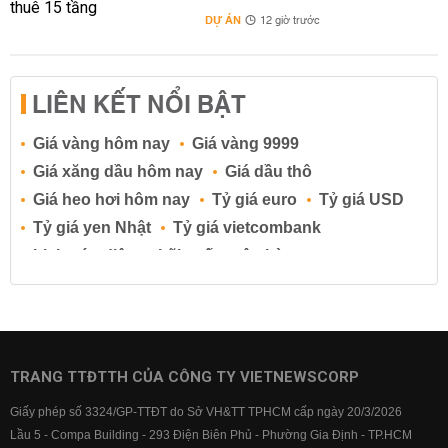
DỰ ÁN
12 giờ trước
LIÊN KẾT NỔI BẬT
Giá vàng hôm nay
Giá vàng 9999
Giá xăng dầu hôm nay
Giá dầu thô
Giá heo hơi hôm nay
Tỷ giá euro
Tỷ giá USD
Tỷ giá yen Nhật
Tỷ giá vietcombank
Lịch cúp điện
Lãi suất ngân hàng
Lãi suất tiết kiệm
Lãi suất tiền gửi
Lãi suất ngân hàng Agribank
Lãi suất ngân hàng Sacombank
Lãi suất ngân hàng BIDV
TRANG TTĐTTH CỦA CÔNG TY VIETNEWSCORP
Lãi suất ngân hàng Vietinbank
Giấy phép số 3324/GP-TTĐT do Sở VH&TT TPHCM cấp ngày 20/3/2026
Lãi suất ngân hàng Vietcombank
Lầu 5 - Compa Building - 293 Điện Biên Phủ - Phường Gia Định - TP.HCM