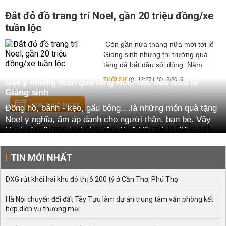
Đắt đỏ đồ trang trí Noel, gần 20 triệu đồng/xe
tuần lộc
Còn gần nửa tháng nữa mới tới lễ
Giáng sinh nhưng thị trường quà
tặng đã bắt đầu sôi động. Năm...
THỜI SỰ
12:27 | 10/12/2016
Gợi ý những món quà tặng Noel độc đáo mùa lễ
Giáng sinh
TÌM THEO NGÀY
Đồng hồ, bánh - kẹo, gấu bông,...là những món quà tặng
Noel ý nghĩa, ấm áp dành cho người thân, bạn bè. Vậy
Noel nên tặng quà gì cho độc đáo? Hãy cùng điểm qua
một số
quà tặng Noel
được gợi ý dưới đây nhé!
TIN MỚI NHẤT
Gợi ý quà tặng Noel độc đáo, ấm áp và ý nghĩa
Có rất nhiều quà tặng Noel ý nghĩa trong mùa Giáng
DXG rút khỏi hai khu đô thị 6.200 tỷ ở Cần Thơ, Phú Thọ
sinh, tùy thuộc vào từng đối tượng được tặng mà mỗi
món quà sẽ người tặng lựa chọn cho phù hợp. Sau đây
Hà Nội chuyển đổi đất Tây Tựu làm dự án trung tâm văn phòng kết
là một số món quà tặng Noel nên tặng cho người thân,
hợp dịch vụ thương mại
người yêu và bạn bè: