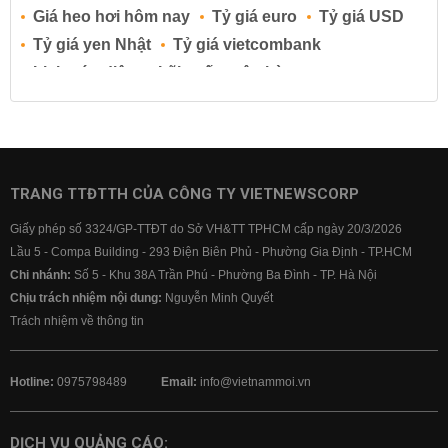
Giá heo hơi hôm nay
Tỷ giá euro
Tỷ giá USD
Tỷ giá yen Nhật
Tỷ giá vietcombank
Lịch cúp điện
Lãi suất ngân hàng
Lãi suất tiết kiệm
Lãi suất tiền gửi
Lãi suất ngân hàng Agribank
Lãi suất ngân hàng Sacombank
Lãi suất ngân hàng BIDV
TRANG TTĐTTH CỦA CÔNG TY VIETNEWSCORP
Lãi suất ngân hàng Vietinbank
Giấy phép số 3324/GP-TTĐT do Sở VH&TT TPHCM cấp ngày 20/3/2026
Lãi suất ngân hàng Vietcombank
Lầu 5 - Compa Building - 293 Điện Biên Phủ - Phường Gia Định - TP.HCM
Chi nhánh:
Số 5 - Khu 38A Trần Phú - Phường Ba Đình - TP. Hà Nội
Chịu trách nhiệm nội dung:
Nguyễn Minh Quyết
Trách nhiệm về thông tin
Hotline:
0975798489
Email:
info@vietnammoi.vn
DỊCH VỤ QUẢNG CÁO: