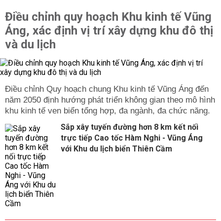
Nước hoa
: Các bạn nữ sẽ bất ngờ khi được tặng một
Điều chỉnh quy hoạch Khu kinh tế Vũng
chai nước hoa có mùi thơm nhẹ nhàng quyến rũ vào dịp
Áng, xác định vị trí xây dựng khu đô thị
Noel này. Các bạn nam nên lựa chọn món quà này để
tặng cho người yêu của mình.
và du lịch
Có thể thấy, những món
quà tặng Noel
ý nghĩa để tặng
người thân, bạn bè,...rất đa dạng và phong phú. Hy vọng
với những gợi ý trên bạn đã có ý tưởng và quyết định
cho mình rồi nhé. Merry Christmas!
Điều chỉnh Quy hoạch chung Khu kinh tế Vũng Áng đến
năm 2050 định hướng phát triển không gian theo mô hình
khu kinh tế ven biển tổng hợp, đa ngành, đa chức năng.
Sắp xây tuyến đường hơn 8 km kết nối
trực tiếp Cao tốc Hàm Nghi - Vũng Áng
với Khu du lịch biển Thiên Cầm