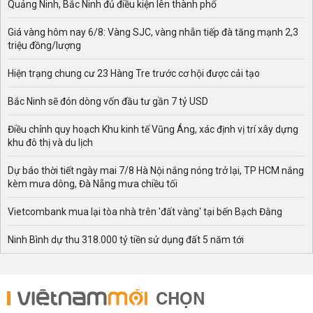
Quảng Ninh, Bắc Ninh đủ điều kiện lên thành phố
Đồng hồ đeo tay
: Món phụ kiện thời trang được nhiều
bạn gái yêu thích. Tùy vào phong cách của bạn gái mà
Giá vàng hôm nay 6/8: Vàng SJC, vàng nhẫn tiếp đà tăng mạnh 2,3
bạn có thể chọn những mẫu đồng hồ với kiểu dáng, màu
triệu đồng/lượng
sắc khác nhau.
Hiện trạng chung cư 23 Hàng Tre trước cơ hội được cải tạo
Trang sức
: Dây chuyền, nhẫn, kim cương,...món quà
này vừa đẹp, lại vừa sang trọng và ý nghĩa để tặng cho
Bắc Ninh sẽ đón dòng vốn đầu tư gần 7 tỷ USD
mẹ, các chị em phụ nữ trong mùa lễ.
Điều chỉnh quy hoạch Khu kinh tế Vũng Áng, xác định vị trí xây dựng
Bánh, kẹo ngọt
: Với món quà này bạn có thể tự tay làm
khu đô thị và du lịch
hoặc đặt mua tay các tiệm cửa hàng bánh. Món quà này
không tặng cho vợ, bạn gái hoặc người yêu, mà còn có
Dự báo thời tiết ngày mai 7/8 Hà Nội nắng nóng trở lại, TP HCM nắng
thể tặng cho các bé.
kèm mưa dông, Đà Nẵng mưa chiều tối
Gấu bông
: Phù hợp với mọi đối tượng nhất là các bạn
Vietcombank mua lại tòa nhà trên 'đất vàng' tại bến Bạch Đằng
gái và các em nhỏ, người nhận được món quà này sẽ rất
vui và ấm áp.
Ninh Bình dự thu 318.000 tỷ tiền sử dụng đất 5 năm tới
Son môi
: Một trong những món quà không thể thiếu của
các chị em vào dịp lễ này. Các bạn nam có thể chọn các
loại son phù hợp với người yêu của mình. Chắc món quà
CHỌN
này sẽ được các bạn nữ rất thích.