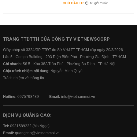
CHỦ ĐẦU TƯ
18 giờ trước
TRANG TTĐTTH CỦA CÔNG TY VIETNEWSCORP
Giấy phép số 3324/GP-TTĐT do Sở VH&TT TPHCM cấp ngày 20/3/2026
Lầu 5 - Compa Building - 293 Điện Biên Phủ - Phường Gia Định - TP.HCM
Chi nhánh:
Số 5 - Khu 38A Trần Phú - Phường Ba Đình - TP. Hà Nội
Chịu trách nhiệm nội dung:
Nguyễn Minh Quyết
Trách nhiệm về thông tin
Hotline:
0975798489
Email:
info@vietnammoi.vn
DỊCH VỤ QUẢNG CÁO:
Tel:
0931589222 (Ms Ngọc)
Email:
quangcao@vietnammoi.vn