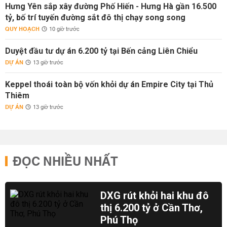
Hưng Yên sắp xây đường Phố Hiến - Hưng Hà gần 16.500
tỷ, bố trí tuyến đường sắt đô thị chạy song song
QUY HOẠCH
10 giờ trước
Duyệt đầu tư dự án 6.200 tỷ tại Bến cảng Liên Chiểu
DỰ ÁN
13 giờ trước
Keppel thoái toàn bộ vốn khỏi dự án Empire City tại Thủ
Thiêm
DỰ ÁN
13 giờ trước
ĐỌC NHIỀU NHẤT
DXG rút khỏi hai khu đô
thị 6.200 tỷ ở Cần Thơ,
Phú Thọ