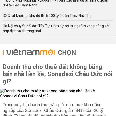
Trường Phú Holdings - Licogi 14 - Toàn Cầu làm dự án nhà ở quân
đội tại Bắc Cam Ranh
DXG rút khỏi hai khu đô thị 6.200 tỷ ở Cần Thơ, Phú Thọ
Hà Nội chuyển đổi đất Tây Tựu làm dự án trung tâm văn phòng kết
hợp dịch vụ thương mại
CHỌN
Doanh thu cho thuê đất không bằng
bán nhà liền kề, Sonadezi Châu Đức nói
gì?
Trong qúy II, doanh thu mảng lõi cho thuê khu công
nghiệp của Sonadezi Châu Đức giảm 84% còn 26 tỷ