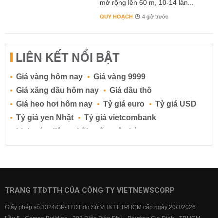
mở rộng lên 60 m, 10-14 làn...
QUY HOẠCH
4 giờ trước
LIÊN KẾT NỔI BẬT
Giá vàng hôm nay
Giá vàng 9999
Giá xăng dầu hôm nay
Giá dầu thô
Giá heo hơi hôm nay
Tỷ giá euro
Tỷ giá USD
Tỷ giá yen Nhật
Tỷ giá vietcombank
Lịch cúp điện
Lãi suất ngân hàng
Lãi suất tiết kiệm
Lãi suất tiền gửi
Lãi suất ngân hàng Agribank
Lãi suất ngân hàng Sacombank
Lãi suất ngân hàng BIDV
TRANG TTĐTTH CỦA CÔNG TY VIETNEWSCORP
Lãi suất ngân hàng Vietinbank
Giấy phép số 3324/GP-TTĐT do Sở VH&TT TPHCM cấp ngày 20/3/2026
Lãi suất ngân hàng Vietcombank