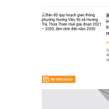
B
H
H
Q
Q
đ
t
TÌM THEO NGÀY