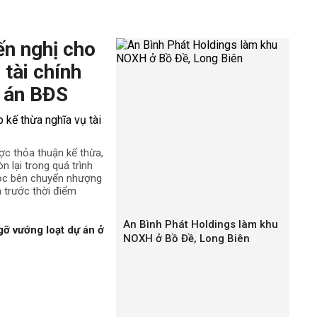
ến nghị cho
 tài chính
 án BĐS
ợc thỏa thuận kế thừa,
n lại trong quá trình
uộc bên chuyển nhượng
h trước thời điểm
An Bình Phát Holdings làm khu
gỡ vướng loạt dự án ở
NOXH ở Bồ Đề, Long Biên