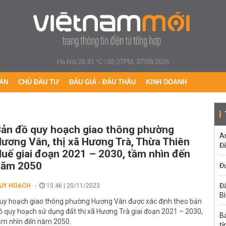
Hà Nội 26.91 °C
|
02:27PM, 07/08/2026
ÁN
CHỦ ĐẦU TƯ
ĐẤU GIÁ - ĐẤU THẦU
KINH DOANH
ản đồ quy hoạch giao thông phường
A
ương Vân, thị xã Hương Trà, Thừa Thiên
Đề
uế giai đoạn 2021 – 2030, tầm nhìn đến
năm 2050
Đư
Đấ
UY HOẠCH
15:46 | 20/11/2023
B
uy hoạch giao thông phường Hương Vân được xác định theo bản
ồ quy hoạch sử dụng đất thị xã Hương Trà giai đoạn 2021 – 2030,
B
ầm nhìn đến năm 2050.
tỉ