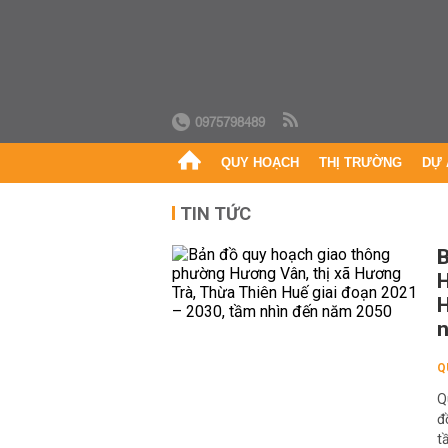
0975798489
QUY HOẠCH
THỊ TRƯỜNG
DỰ 
TIN TỨC
B
H
H
Q
Q
đ
t