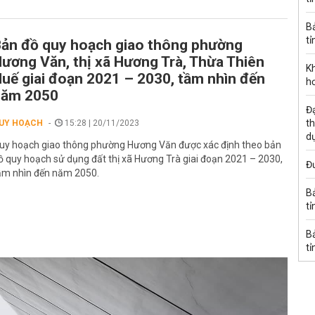
B
tỉ
ản đồ quy hoạch giao thông phường
ương Văn, thị xã Hương Trà, Thừa Thiên
K
uế giai đoạn 2021 – 2030, tầm nhìn đến
h
năm 2050
Đạ
th
UY HOẠCH
15:28 | 20/11/2023
d
uy hoạch giao thông phường Hương Văn được xác định theo bản
ồ quy hoạch sử dụng đất thị xã Hương Trà giai đoạn 2021 – 2030,
Đư
ầm nhìn đến năm 2050.
B
tỉ
B
tỉ