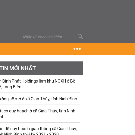
TIN MỚI NHẤT
n Bình Phát Holdings làm khu NOXH ở Bồ
, Long Biên
ờng sẽ mở ở xã Giao Thủy, tỉnh Ninh Bình
t có quy hoạch ở xã Giao Thủy, tỉnh Ninh
ình
ản đồ quy hoạch giao thông xã Giao Thủy,
nh Ninh Bình thời kỳ 2021 - 2030