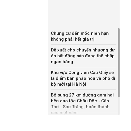
Chung cư đến mốc niên hạn
không phải hết giá trị
Đề xuất cho chuyển nhượng dự
án bất động sản đang thế chấp
ngân hàng
Khu vực Công viên Cầu Giấy sẽ
là điểm bắn pháo hoa và phố đi
bộ mới tại Hà Nội
Bổ sung 27 km đường gom hai
bên cao tốc Châu Đốc - Cần
Thơ - Sóc Trăng, hoàn thành
sau một năm
Khánh Hòa đề xuất làm khu đô
thị hỗn hợp hơn 49.000 tỷ đồng