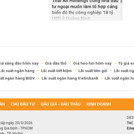
Thái An Holdings cùng nhà đầu
tư ngoại muốn làm tổ hợp cảng
biển đô thị công nghiệp 18 tỷ
USD ở Quảng Ninh
Bắc Ninh giao nhà đầu tư hai
dự án NOXH gần 2.000 tỷ đồng
iá xăng dầu hôm nay
Giá dầu thô
Giá heo hơi hôm nay
Tỷ giá e
Lãi suất ngân hàng
Lãi suất tiết kiệm
Lãi suất tiền gửi
Lãi suất n
uất ngân hàng BIDV
Lãi suất ngân hàng Vietinbank
Lãi suất ngân 
ÁN
CHỦ ĐẦU TƯ
ĐẤU GIÁ - ĐẤU THẦU
KINH DOANH
DỊC
cấp ngày 20/3/2026
Tel:
ng Gia Định - TP.HCM
Emai
h - TP. Hà Nội