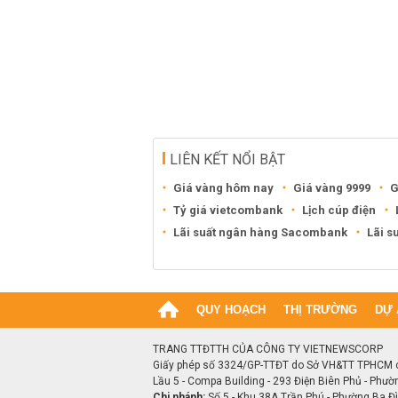
LIÊN KẾT NỔI BẬT
Giá vàng hôm nay
Giá vàng 9999
G
Tỷ giá vietcombank
Lịch cúp điện
Lãi suất ngân hàng Sacombank
Lãi s
QUY HOẠCH
THỊ TRƯỜNG
DỰ 
TRANG TTĐTTH CỦA CÔNG TY VIETNEWSCORP
Giấy phép số 3324/GP-TTĐT do Sở VH&TT TPHCM 
Lầu 5 - Compa Building - 293 Điện Biên Phủ - Phườ
Chi nhánh:
Số 5 - Khu 38A Trần Phú - Phường Ba Đìn