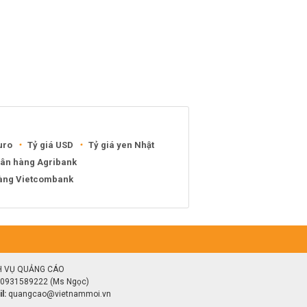
uro
Tỷ giá USD
Tỷ giá yen Nhật
gân hàng Agribank
hàng Vietcombank
H VỤ QUẢNG CÁO
0931589222 (Ms Ngọc)
l:
quangcao@vietnammoi.vn