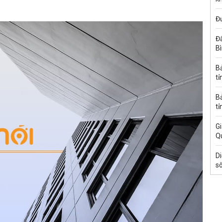
Đ
Đấ
B
B
tỉ
B
tỉ
Gi
Q
Di
s