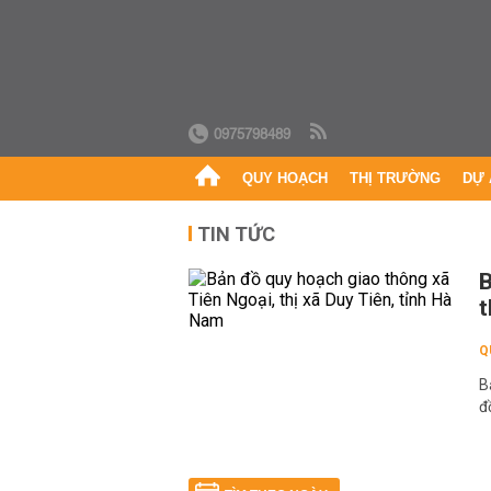
0975798489
QUY HOẠCH
THỊ TRƯỜNG
DỰ 
TIN TỨC
B
t
Q
B
đ