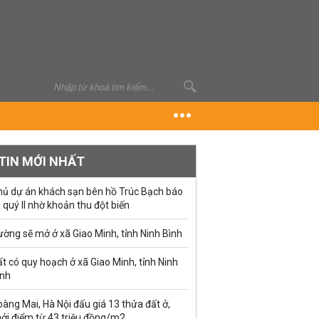
TIN MỚI NHẤT
hủ dự án khách sạn bên hồ Trúc Bạch báo
i quý II nhờ khoản thu đột biến
ờng sẽ mở ở xã Giao Minh, tỉnh Ninh Bình
t có quy hoạch ở xã Giao Minh, tỉnh Ninh
ình
àng Mai, Hà Nội đấu giá 13 thửa đất ở,
hởi điểm từ 43 triệu đồng/m2