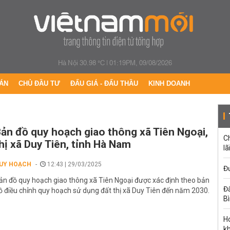
Hà Nội 30.98 °C
|
01:19PM, 09/08/2026
ÁN
CHỦ ĐẦU TƯ
ĐẤU GIÁ - ĐẤU THẦU
KINH DOANH
ản đồ quy hoạch giao thông xã Tiên Ngoại,
C
hị xã Duy Tiên, tỉnh Hà Nam
lã
UY HOẠCH
12:43 | 29/03/2025
Đư
ản đồ quy hoạch giao thông xã Tiên Ngoại được xác định theo bản
Đấ
ồ điều chỉnh quy hoạch sử dụng đất thị xã Duy Tiên đến năm 2030.
B
Ho
k