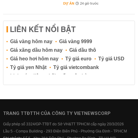
DỰ ÁN
24 giờ trước
LIÊN KẾT NỔI BẬT
Giá vàng hôm nay
Giá vàng 9999
Giá xăng dầu hôm nay
Giá dầu thô
Giá heo hơi hôm nay
Tỷ giá euro
Tỷ giá USD
Tỷ giá yen Nhật
Tỷ giá vietcombank
Lịch cúp điện
Lãi suất ngân hàng
Lãi suất tiết kiệm
Lãi suất tiền gửi
Lãi suất ngân hàng Agribank
Lãi suất ngân hàng Sacombank
Lãi suất ngân hàng BIDV
TRANG TTĐTTH CỦA CÔNG TY VIETNEWSCORP
Lãi suất ngân hàng Vietinbank
Giấy phép số 3324/GP-TTĐT do Sở VH&TT TPHCM cấp ngày 20/3/2026
Lãi suất ngân hàng Vietcombank
Lầu 5 - Compa Building - 293 Điện Biên Phủ - Phường Gia Định - TP.HCM