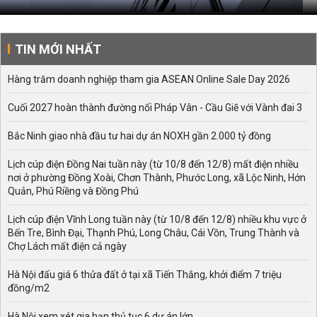
TIN MỚI NHẤT
Hàng trăm doanh nghiệp tham gia ASEAN Online Sale Day 2026
Cuối 2027 hoàn thành đường nối Pháp Vân - Cầu Giẽ với Vành đai 3
Bắc Ninh giao nhà đầu tư hai dự án NOXH gần 2.000 tỷ đồng
Lịch cúp điện Đồng Nai tuần này (từ 10/8 đến 12/8) mất điện nhiều
nơi ở phường Đồng Xoài, Chơn Thành, Phước Long, xã Lộc Ninh, Hớn
Quản, Phú Riềng và Đồng Phú
Lịch cúp điện Vĩnh Long tuần này (từ 10/8 đến 12/8) nhiều khu vực ở
Bến Tre, Bình Đại, Thạnh Phú, Long Châu, Cái Vồn, Trung Thành và
Chợ Lách mất điện cả ngày
Hà Nội đấu giá 6 thửa đất ở tại xã Tiến Thắng, khởi điểm 7 triệu
đồng/m2
Hà Nội xem xét gia hạn thủ tục 6 dự án lớn