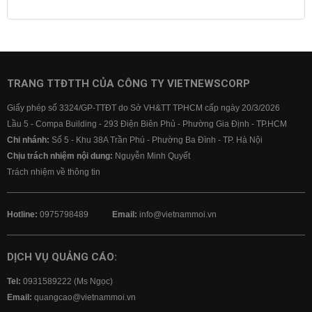
Lãi suất tiết kiệm
Lãi suất tiền gửi
Lãi suất ngân hàng Agribank
Lãi suất ngân hàng Sacombank
Lãi suất ngân hàng BIDV
TRANG TTĐTTH CỦA CÔNG TY VIETNEWSCORP
Lãi suất ngân hàng Vietinbank
Giấy phép số 3324/GP-TTĐT do Sở VH&TT TPHCM cấp ngày 20/3/2026
Lãi suất ngân hàng Vietcombank
Lầu 5 - Compa Building - 293 Điện Biên Phủ - Phường Gia Định - TP.HCM
Chi nhánh:
Số 5 - Khu 38A Trần Phú - Phường Ba Đình - TP. Hà Nội
Chịu trách nhiệm nội dung:
Nguyễn Minh Quyết
Trách nhiệm về thông tin
Hotline:
0975798489
Email:
info@vietnammoi.vn
DỊCH VỤ QUẢNG CÁO:
Tel:
0931589222 (Ms Ngọc)
Email:
quangcao@vietnammoi.vn