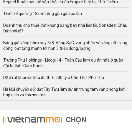
Keppel thoái toàn bộ vốn khỏi dự án Empire City tại Thủ Thiêm
Thiết kế quốc lộ 13 mở rộng gần gấp ba lần
Doanh thu cho thuê đất không bằng bán nhà liền kề, Sonadezi Châu
Đức nói gì?
Bảng giá vàng hôm nay 6/8: Vàng SJC, vàng nhẫn và vàng nữ trang
đồng loạt tăng mạnh tới hơn 3 triệu đồng/lượng
Trường Phú Holdings - Licogi 14 - Toàn Cầu làm dự án nhà ở quân
đội tại Bắc Cam Ranh
DXG rút khỏi hai khu đô thị 6.200 tỷ ở Cần Thơ, Phú Thọ
Hà Nội chuyển đổi đất Tây Tựu làm dự án trung tâm văn phòng kết
hợp dịch vụ thương mại
CHỌN