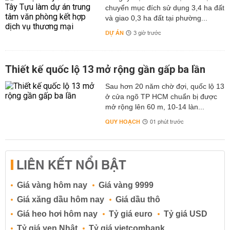
chuyển mục đích sử dụng 3,4 ha đất
và giao 0,3 ha đất tại phường...
DỰ ÁN
3 giờ trước
Thiết kế quốc lộ 13 mở rộng gần gấp ba lần
Sau hơn 20 năm chờ đợi, quốc lộ 13
ở cửa ngõ TP HCM chuẩn bị được
mở rộng lên 60 m, 10-14 làn...
QUY HOẠCH
01 phút trước
LIÊN KẾT NỔI BẬT
Giá vàng hôm nay
Giá vàng 9999
Giá xăng dầu hôm nay
Giá dầu thô
Giá heo hơi hôm nay
Tỷ giá euro
Tỷ giá USD
Tỷ giá yen Nhật
Tỷ giá vietcombank