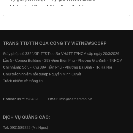
Lịch cúp điện
Lãi suất ngân hàng
Lãi suất tiết kiệm
Lãi suất tiền gửi
Lãi suất ngân hàng Agribank
Lãi suất ngân hàng Sacombank
Lãi suất ngân hàng BIDV
TRANG TTĐTTH CỦA CÔNG TY VIETNEWSCORP
Lãi suất ngân hàng Vietinbank
Giấy phép số 3324/GP-TTĐT do Sở VH&TT TPHCM cấp ngày 20/3/2026
Lãi suất ngân hàng Vietcombank
Lầu 5 - Compa Building - 293 Điện Biên Phủ - Phường Gia Định - TP.HCM
Chi nhánh:
Số 5 - Khu 38A Trần Phú - Phường Ba Đình - TP. Hà Nội
Chịu trách nhiệm nội dung:
Nguyễn Minh Quyết
Trách nhiệm về thông tin
Hotline:
0975798489
Email:
info@vietnammoi.vn
DỊCH VỤ QUẢNG CÁO:
Tel:
0931589222 (Ms Ngọc)